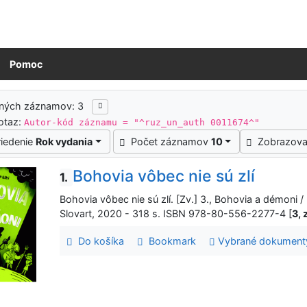
Pomoc
ledky vyhľadávania
ených záznamov: 3
otaz:
Autor-kód záznamu = "^ruz_un_auth 0011674^"
riedenie
Rok vydania
Počet záznamov
10
Zobrazova
Bohovia vôbec nie sú zlí
1.
Bohovia vôbec nie sú zlí. [Zv.] 3., Bohovia a démoni / 
Slovart, 2020 - 318 s. ISBN 978-80-556-2277-4 [
3, 
Do košíka
Bookmark
Vybrané dokument