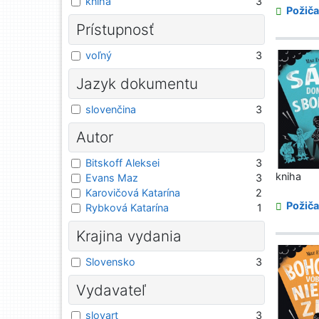
kniha
3
Požiča
Prístupnosť
voľný
3
Jazyk dokumentu
slovenčina
3
Autor
Bitskoff Aleksei
3
kniha
Evans Maz
3
Karovičová Katarína
2
Požiča
Rybková Katarína
1
Krajina vydania
Slovensko
3
Vydavateľ
slovart
3