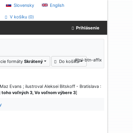
Slovensky
English
V košíku (
0
)
Prihlásenie
#tpl-btn-affix
cie formáty
Skrátený
Do košíka
Maz Evans ; ilustroval Aleksei Bitskoff - Bratislava :
z toho voľných 3, Vo voľnom výbere 3
]
y