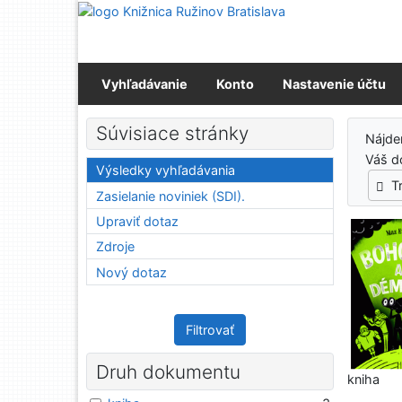
Prejsť na obsah
Prejsť na menu
Prehlásenie o webovej prístupnosti
Vyhľadávanie
Konto
Nastavenie účtu
Výs
Súvisiace stránky
Nájd
Váš d
Výsledky vyhľadávania
T
Zasielanie noviniek (SDI).
Upraviť dotaz
Zdroje
Nový dotaz
Filtrovať
Druh dokumentu
kniha