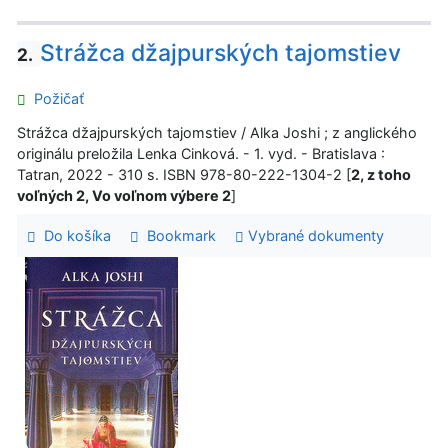
Strážca džajpurských tajomstiev
2.
Požičať
Strážca džajpurských tajomstiev / Alka Joshi ; z anglického
originálu preložila Lenka Cinková. - 1. vyd. - Bratislava :
Tatran, 2022 - 310 s. ISBN 978-80-222-1304-2 [
2, z toho
voľných 2, Vo voľnom výbere 2
]
Do košíka
Bookmark
Vybrané dokumenty