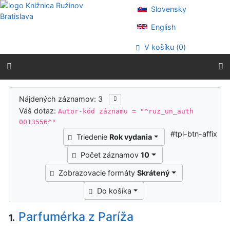
Prejsť na obsah
Slovensky
Prejsť na menu
Prehlásenie o webovej prístupnosti
English
V košíku (
0
)
Výsledky vyhľadávania
Nájdených záznamov: 3
Váš dotaz:
Autor-kód záznamu = "^ruz_un_auth
0013556^"
#tpl-btn-affix
Triedenie
Rok vydania
Počet záznamov
10
Zobrazovacie formáty
Skrátený
Do košíka
Parfumérka z Paríža
1.