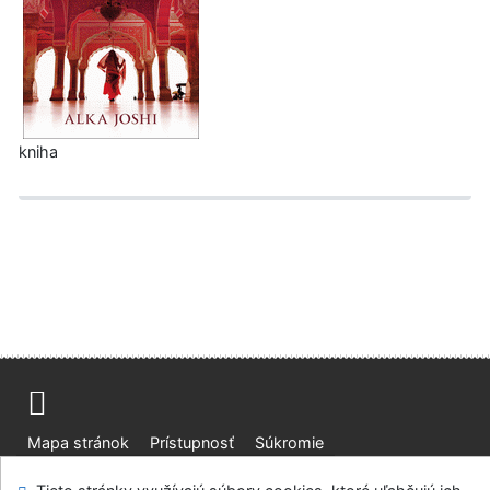
kniha
Mapa stránok
Prístupnosť
Súkromie
Modul OpenSearch
Napíšte nám
Nastavenie cookies