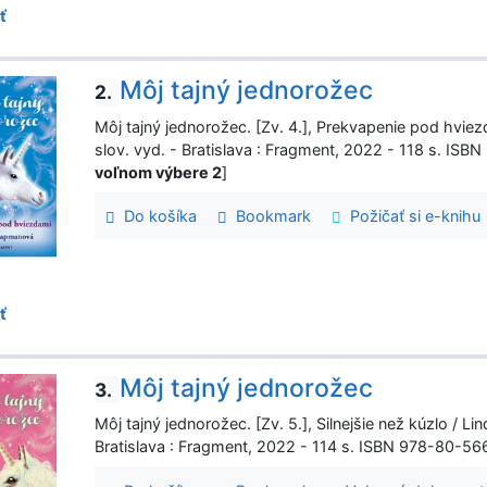
ť
Môj tajný jednorožec
2.
Môj tajný jednorožec. [Zv. 4.], Prekvapenie pod hviezd
slov. vyd. - Bratislava : Fragment, 2022 - 118 s. IS
voľnom výbere 2
]
Do košíka
Bookmark
Požičať si e-knihu
ť
Môj tajný jednorožec
3.
Môj tajný jednorožec. [Zv. 5.], Silnejšie než kúzlo / Lin
Bratislava : Fragment, 2022 - 114 s. ISBN 978-80-5