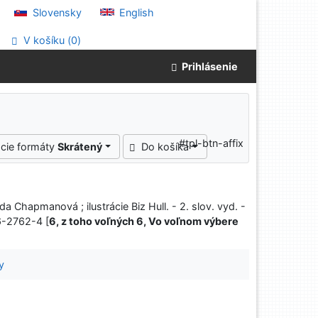
Slovensky
English
V košíku (
0
)
Prihlásenie
#tpl-btn-affix
cie formáty
Skrátený
Do košíka
da Chapmanová ; ilustrácie Biz Hull. - 2. slov. vyd. -
6-2762-4 [
6, z toho voľných 6, Vo voľnom výbere
y