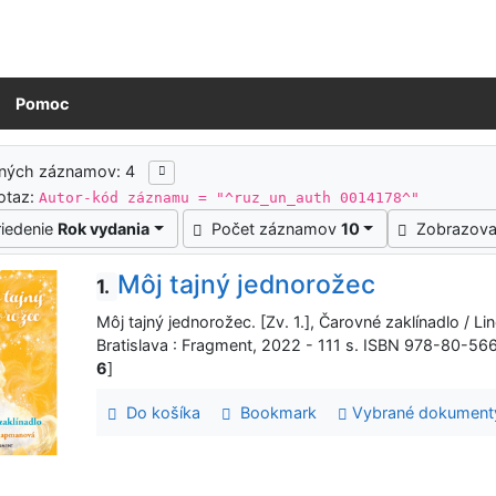
Pomoc
ledky vyhľadávania
ených záznamov: 4
otaz:
Autor-kód záznamu = "^ruz_un_auth 0014178^"
riedenie
Rok vydania
Počet záznamov
10
Zobrazova
Môj tajný jednorožec
1.
Môj tajný jednorožec. [Zv. 1.], Čarovné zaklínadlo / Lin
Bratislava : Fragment, 2022 - 111 s. ISBN 978-80-56
6
]
Do košíka
Bookmark
Vybrané dokument