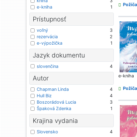
kniha
3
Požiča
e-kniha
1
Prístupnosť
voľný
3
rezervácia
2
e-výpožička
1
Jazyk dokumentu
slovenčina
4
e-kniha
Autor
Požiča
Chapman Linda
4
Hull Biz
4
Boszorádová Lucia
3
Špaková Zdenka
1
Krajina vydania
Slovensko
4