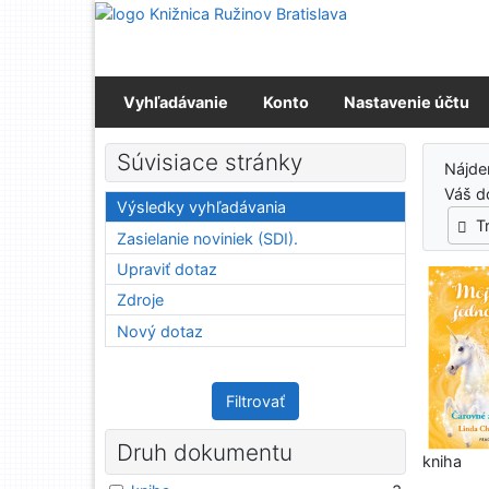
Prejsť na obsah
Prejsť na menu
Prehlásenie o webovej prístupnosti
Vyhľadávanie
Konto
Nastavenie účtu
Výs
Súvisiace stránky
Nájd
Váš d
Výsledky vyhľadávania
T
Zasielanie noviniek (SDI).
Upraviť dotaz
Zdroje
Nový dotaz
Filtrovať
Druh dokumentu
kniha