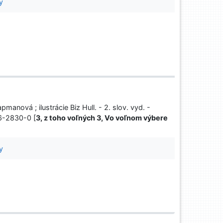
y
pmanová ; ilustrácie Biz Hull. - 2. slov. vyd. -
66-2830-0 [
3, z toho voľných 3, Vo voľnom výbere
y