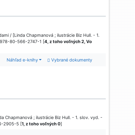
ami / [Linda Chapmanová ; ilustrácie Biz Hull. - 1.
BN 978-80-566-2747-1 [
4, z toho voľných 2, Vo
Náhľad e-knihy
Vybrané dokumenty
da Chapmanová ; ilustrácie Biz Hull. - 1. slov. vyd. -
66-2905-5 [
1, z toho voľných 0
]