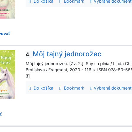
Do košíka
Bookmark
Vybrané dokument
ovať
Môj tajný jednorožec
4.
Môj tajný jednorožec. [Zv. 2.], Sny sa plnia / Linda Cha
Bratislava : Fragment, 2020 - 116 s. ISBN 978-80-5
3
]
Do košíka
Bookmark
Vybrané dokument
ť