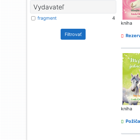
Vydavateľ
fragment
4
kniha
Filtrovať
Rezerv
kniha
Požiča