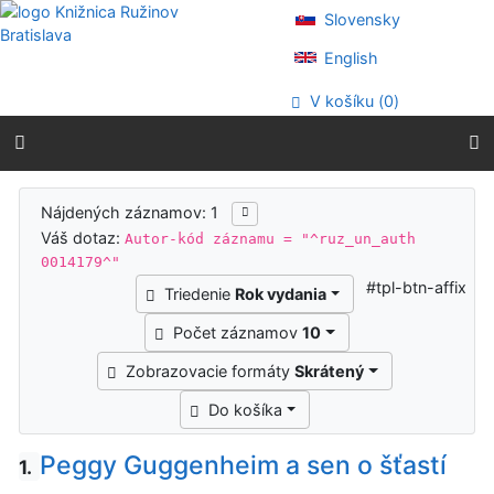
Prejsť na obsah
Slovensky
Prejsť na menu
Prehlásenie o webovej prístupnosti
English
V košíku (
0
)
Výsledky vyhľadávania
Nájdených záznamov: 1
Váš dotaz:
Autor-kód záznamu = "^ruz_un_auth
0014179^"
#tpl-btn-affix
Triedenie
Rok vydania
Počet záznamov
10
Zobrazovacie formáty
Skrátený
Do košíka
Peggy Guggenheim a sen o šťastí
1.