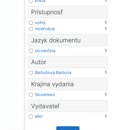
kniha
1
Prístupnosť
voľný
1
rezervácia
1
Jazyk dokumentu
slovenčina
1
Autor
Bartošová Barbora
1
Krajina vydania
Slovensko
1
Vydavateľ
elist
1