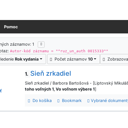
Pomoc
ledky vyhľadávania
ených záznamov: 1
otaz:
Autor-kód záznamu = "^ruz_un_auth 0015333^"
riedenie
Rok vydania
Počet záznamov
10
Zobrazova
Sieň zrkadiel
1.
Sieň zrkadiel / Barbora Bartošová - [Liptovský Mikulá
toho voľných 1, Vo voľnom výbere 1
]
ť
Do košíka
Bookmark
Vybrané dokument