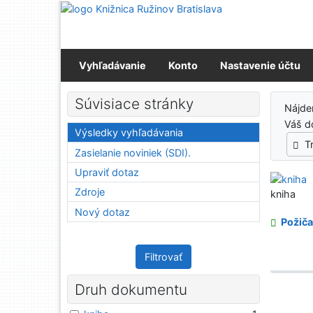
Prejsť na obsah
Prejsť na menu
Prehlásenie o webovej prístupnosti
Vyhľadávanie
Konto
Nastavenie účtu
Výs
Súvisiace stránky
Nájd
Váš d
Výsledky vyhľadávania
T
Zasielanie noviniek (SDI).
Upraviť dotaz
Zdroje
kniha
Nový dotaz
Požiča
Filtrovať
Druh dokumentu