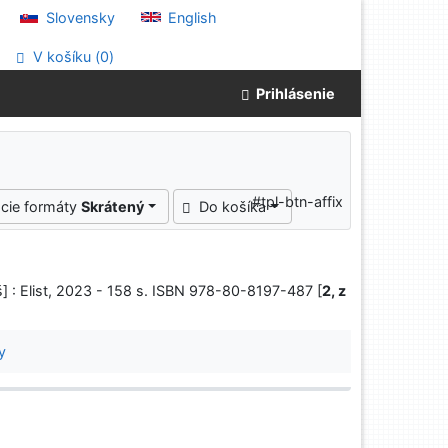
Slovensky
English
V košíku (
0
)
Prihlásenie
#tpl-btn-affix
cie formáty
Skrátený
Do košíka
š] : Elist, 2023 - 158 s. ISBN 978-80-8197-487 [
2, z
y