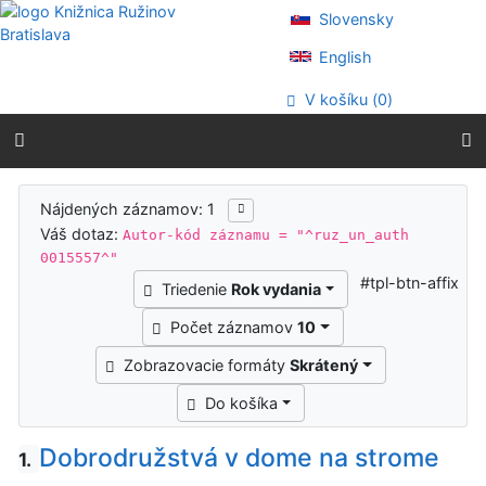
Prejsť na obsah
Slovensky
Prejsť na menu
Prehlásenie o webovej prístupnosti
English
V košíku (
0
)
Výsledky vyhľadávania
Nájdených záznamov: 1
Váš dotaz:
Autor-kód záznamu = "^ruz_un_auth
0015557^"
#tpl-btn-affix
Triedenie
Rok vydania
Počet záznamov
10
Zobrazovacie formáty
Skrátený
Do košíka
Dobrodružstvá v dome na strome
1.