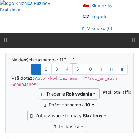
Prejsť na obsah
Slovensky
Prejsť na menu
Prehlásenie o webovej prístupnosti
English
V košíku (
0
)
Výsledky vyhľadávania
Nájdených záznamov: 117
1
2
3
4
5
10
#
Váš dotaz:
Autor-kód záznamu = "^ruz_un_auth
p0000416^"
#tpl-btn-affix
Triedenie
Rok vydania
Počet záznamov
10
Zobrazovacie formáty
Skrátený
Do košíka