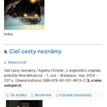
kniha
Cieľ cesty neznámy
9.
Rezervovať
Cieľ cesty neznámy / Agatha Christie ; z anglického originálu
preložila Nina Mikušová. - 1. vyd. - Bratislava : Ikar, 2024 -
237 s. (Zelená knižnica) ISBN 978-80-551-9813-2 [
3, z toho
voľných 0
]
Do košíka
Bookmark
Vybrané dokumenty