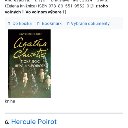
(Zelená knižnica) ISBN 978-80-551-9552-0 [
1, z toho
voľných 1, Vo voľnom výbere 1
]
Do košíka
Bookmark
Vybrané dokumenty
kniha
Hercule Poirot
6.