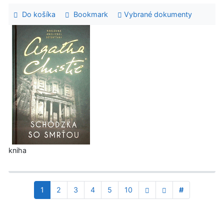
Do košíka
Bookmark
Vybrané dokumenty
kniha
1
2
3
4
5
10
#