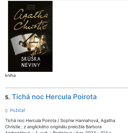
kniha
Tichá noc Hercula Poirota
5.
Požičať
Tichá noc Hercula Poirota / Sophie Hannahová, Agatha
Christie ; z anglického originálu preložila Barbora
Andrezálová. - 1. vyd. - Bratislava : Ikar, 2024 - 314 s.