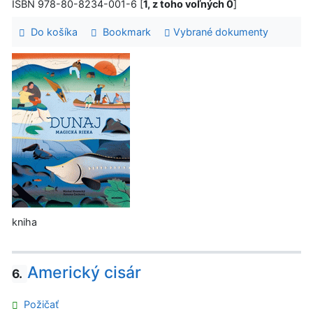
ISBN 978-80-8234-001-6 [
1, z toho voľných 0
]
Do košíka
Bookmark
Vybrané dokumenty
kniha
Americký cisár
6.
Požičať