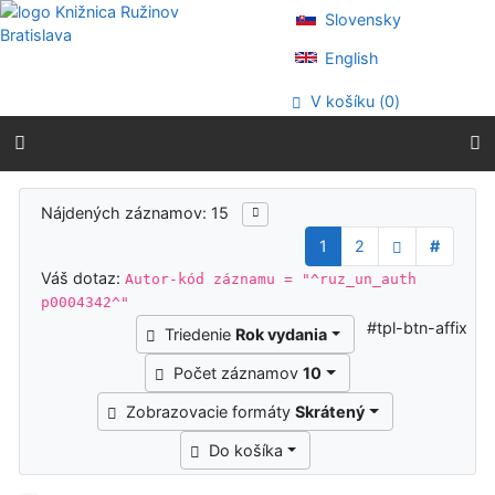
Prejsť na obsah
Slovensky
Prejsť na menu
Prehlásenie o webovej prístupnosti
English
V košíku (
0
)
Výsledky vyhľadávania
Nájdených záznamov: 15
1
2
#
Váš dotaz:
Autor-kód záznamu = "^ruz_un_auth
p0004342^"
#tpl-btn-affix
Triedenie
Rok vydania
Počet záznamov
10
Zobrazovacie formáty
Skrátený
Do košíka