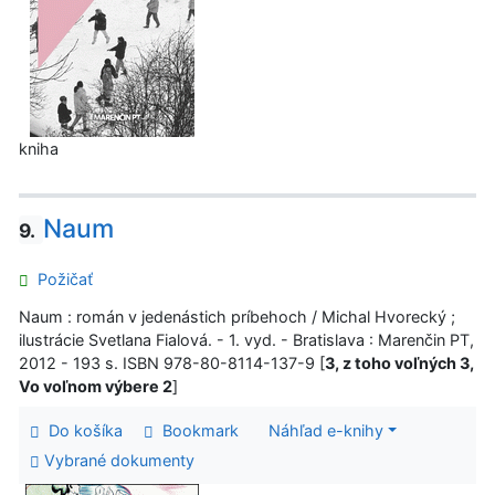
kniha
Naum
9.
Požičať
Naum : román v jedenástich príbehoch / Michal Hvorecký ;
ilustrácie Svetlana Fialová. - 1. vyd. - Bratislava : Marenčin PT,
2012 - 193 s. ISBN 978-80-8114-137-9 [
3, z toho voľných 3,
Vo voľnom výbere 2
]
Do košíka
Bookmark
Náhľad e-knihy
Vybrané dokumenty