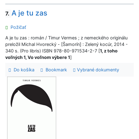
A je tu zas
7.
Požičať
A je tu zas : román / Timur Vermes ; z nemeckého originálu
preložil Michal Hvorecký - [Šamorín] : Zelený kocúr, 2014 -
340 s. (Pro libris) ISBN 978-80-971534-2-7 [
1, z toho
voľných 1, Vo voľnom výbere 1
]
Do košíka
Bookmark
Vybrané dokumenty