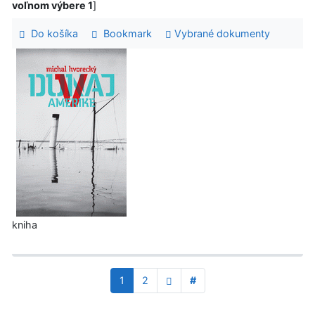
voľnom výbere 1
]
Do košíka
Bookmark
Vybrané dokumenty
kniha
1
2
#