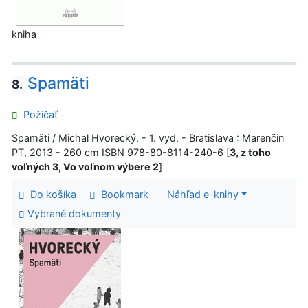
kniha
Spamäti
8.
Požičať
Spamäti / Michal Hvorecký. - 1. vyd. - Bratislava : Marenčin
PT, 2013 - 260 cm ISBN 978-80-8114-240-6 [
3, z toho
voľných 3, Vo voľnom výbere 2
]
Do košíka
Bookmark
Náhľad e-knihy
Vybrané dokumenty