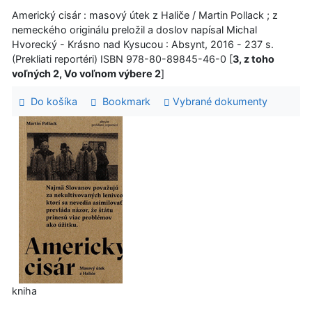
Americký cisár : masový útek z Haliče / Martin Pollack ; z
nemeckého originálu preložil a doslov napísal Michal
Hvorecký - Krásno nad Kysucou : Absynt, 2016 - 237 s.
(Prekliati reportéri) ISBN 978-80-89845-46-0 [
3, z toho
voľných 2, Vo voľnom výbere 2
]
Do košíka
Bookmark
Vybrané dokumenty
kniha