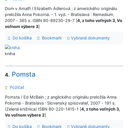
Dom v Amalfi / Elizabeth Adlerová ; z amerického originálu
preložila Anna Pokorná. - 1. vyd. - Bratislava : Remedium,
2007 - 365 s. ISBN 80-89230-29-7 [
4, z toho voľných 3, Vo
voľnom výbere 3
]
Do košíka
Bookmark
Vybrané dokumenty
kniha
Pomsta
4.
Požičať
Pomsta / Ed McBain ; z anglického originálu preložila Anna
Pokorná - Bratislava : Slovenský spisovateľ, 2007 - 191 s.
(Zelená knižnica) ISBN 80-220-1415-1 [
4, z toho voľných 3,
Vo voľnom výbere 2
]
Do košíka
Bookmark
Vybrané dokumenty