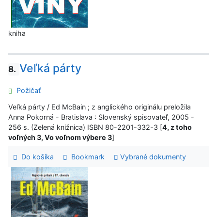
kniha
Veľká párty
8.
Požičať
Veľká párty / Ed McBain ; z anglického originálu preložila
Anna Pokorná - Bratislava : Slovenský spisovateľ, 2005 -
256 s. (Zelená knižnica) ISBN 80-2201-332-3 [
4, z toho
voľných 3, Vo voľnom výbere 3
]
Do košíka
Bookmark
Vybrané dokumenty