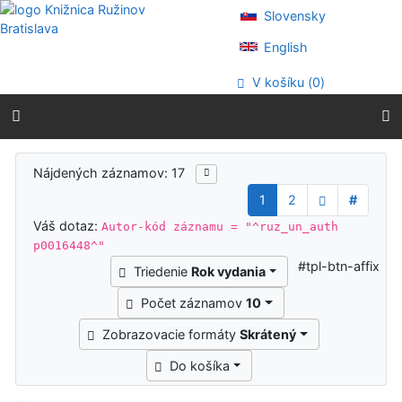
Prejsť na obsah
Slovensky
Prejsť na menu
Prehlásenie o webovej prístupnosti
English
V košíku (
0
)
Výsledky vyhľadávania
Nájdených záznamov: 17
1
2
#
Váš dotaz:
Autor-kód záznamu = "^ruz_un_auth
p0016448^"
#tpl-btn-affix
Triedenie
Rok vydania
Počet záznamov
10
Zobrazovacie formáty
Skrátený
Do košíka