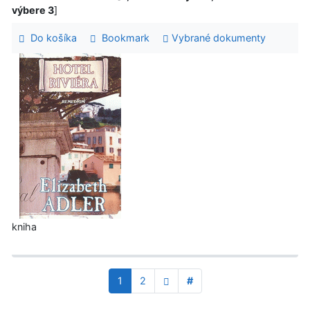
výbere 3
]
Do košíka
Bookmark
Vybrané dokumenty
kniha
1
2
#