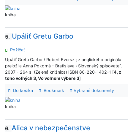
kniha
Upáliť Gretu Garbo
5.
Požičať
Upáliť Gretu Garbo / Robert Eversz ; z anglického originálu
preložila Anna Pokorná - Bratislava : Slovenský spisovateľ,
2007 - 264 s. (Zelená knižnica) ISBN 80-220-1402-1 [
4, z
toho voľných 3, Vo voľnom výbere 3
]
Do košíka
Bookmark
Vybrané dokumenty
kniha
Alica v nebezpečenstve
6.