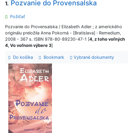
Pozvanie do Provensalska
1.
Požičať
Pozvanie do Provensalska / Elizabeth Adler ; z amerického
originálu preložila Anna Pokorná - [Bratislava] : Remedium,
2008 - 367 s. ISBN 978-80-89230-47-1 [
4, z toho voľných
4, Vo voľnom výbere 3
]
Do košíka
Bookmark
Vybrané dokumenty