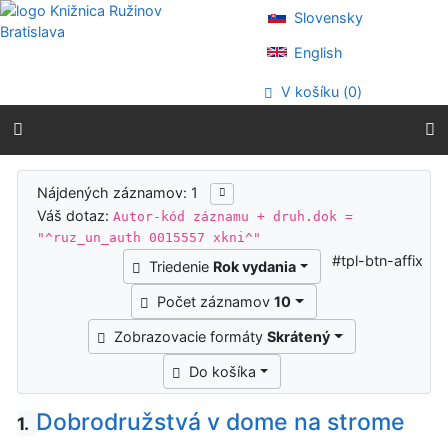
Prejsť na obsah
Slovensky
Prejsť na menu
Prehlásenie o webovej prístupnosti
English
V košíku (
0
)
Výsledky vyhľadávania
Nájdených záznamov: 1
Váš dotaz:
Autor-kód záznamu + druh.dok =
"^ruz_un_auth 0015557 xkni^"
#tpl-btn-affix
Triedenie
Rok vydania
Počet záznamov
10
Zobrazovacie formáty
Skrátený
Do košíka
Dobrodružstvá v dome na strome
1.