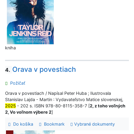
kniha
Orava v povestiach
4.
Požičať
Orava v povestiach / Napísal Peter Huba ; Ilustrovala
Stanislav Lajda - Martin : Vydavateľstvo Matice slovenskej,
2025
- 202 s. ISBN 978-80-8115-358-7 [
2, z toho voľných
2, Vo voľnom výbere 2
]
Do košíka
Bookmark
Vybrané dokumenty