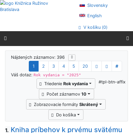
Prejsť na obsah
Slovensky
Prejsť na menu
Prehlásenie o webovej prístupnosti
English
V košíku (
0
)
Výsledky vyhľadávania
Nájdených záznamov: 396
1
2
3
4
5
20
#
Váš dotaz:
Rok vydania = "2025"
#tpl-btn-affix
Triedenie
Rok vydania
Počet záznamov
10
Zobrazovacie formáty
Skrátený
Do košíka
Kniha príbehov k prvému svätému
1.