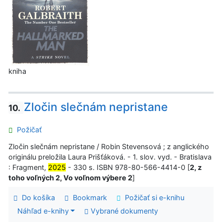
kniha
Zločin slečnám nepristane
10.
Požičať
Zločin slečnám nepristane / Robin Stevensová ; z anglického
originálu preložila Laura Prišťáková. - 1. slov. vyd. - Bratislava
: Fragment,
2025
- 330 s. ISBN 978-80-566-4414-0 [
2, z
toho voľných 2, Vo voľnom výbere 2
]
Do košíka
Bookmark
Požičať si e-knihu
Náhľad e-knihy
Vybrané dokumenty