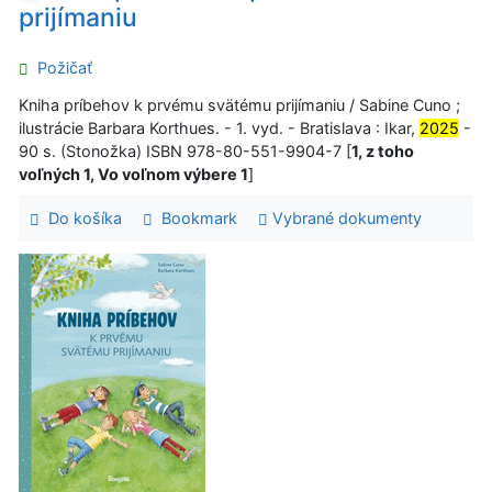
prijímaniu
Požičať
Kniha príbehov k prvému svätému prijímaniu / Sabine Cuno ;
ilustrácie Barbara Korthues. - 1. vyd. - Bratislava : Ikar,
2025
-
90 s. (Stonožka) ISBN 978-80-551-9904-7 [
1, z toho
voľných 1, Vo voľnom výbere 1
]
Do košíka
Bookmark
Vybrané dokumenty