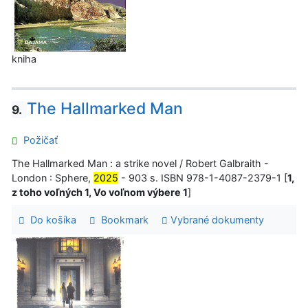
kniha
The Hallmarked Man
9.
Požičať
The Hallmarked Man : a strike novel / Robert Galbraith -
London : Sphere,
2025
- 903 s. ISBN 978-1-4087-2379-1 [
1,
z toho voľných 1, Vo voľnom výbere 1
]
Do košíka
Bookmark
Vybrané dokumenty