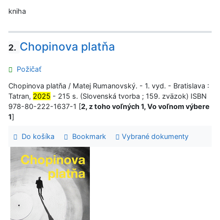
kniha
Chopinova platňa
2.
Požičať
Chopinova platňa / Matej Rumanovský. - 1. vyd. - Bratislava :
Tatran,
2025
- 215 s. (Slovenská tvorba ; 159. zväzok) ISBN
978-80-222-1637-1 [
2, z toho voľných 1, Vo voľnom výbere
1
]
Do košíka
Bookmark
Vybrané dokumenty