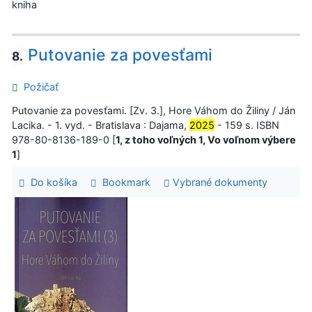
kniha
Putovanie za povesťami
8.
Požičať
Putovanie za povesťami. [Zv. 3.], Hore Váhom do Žiliny / Ján
Lacika. - 1. vyd. - Bratislava : Dajama,
2025
- 159 s. ISBN
978-80-8136-189-0 [
1, z toho voľných 1, Vo voľnom výbere
1
]
Do košíka
Bookmark
Vybrané dokumenty