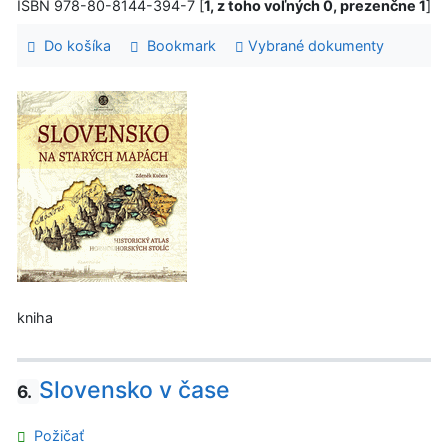
ISBN 978-80-8144-394-7 [
1, z toho voľných 0, prezenčne 1
]
Do košíka
Bookmark
Vybrané dokumenty
kniha
Slovensko v čase
6.
Požičať