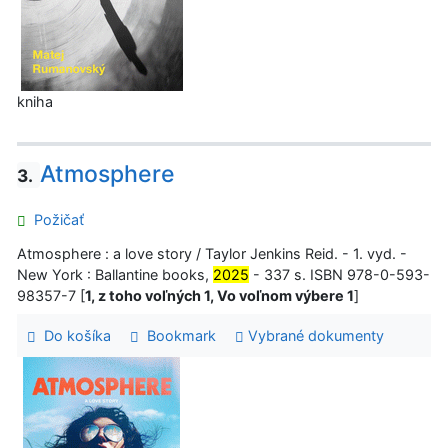
kniha
Atmosphere
3.
Požičať
Atmosphere : a love story / Taylor Jenkins Reid. - 1. vyd. -
New York : Ballantine books,
2025
- 337 s. ISBN 978-0-593-
98357-7 [
1, z toho voľných 1, Vo voľnom výbere 1
]
Do košíka
Bookmark
Vybrané dokumenty