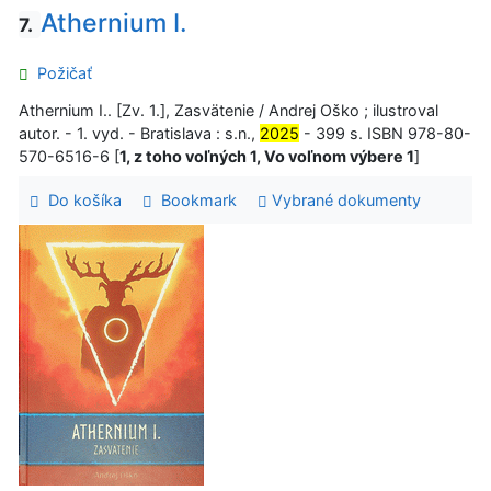
Athernium I.
7.
Požičať
Athernium I.. [Zv. 1.], Zasvätenie / Andrej Oško ; ilustroval
autor. - 1. vyd. - Bratislava : s.n.,
2025
- 399 s. ISBN 978-80-
570-6516-6 [
1, z toho voľných 1, Vo voľnom výbere 1
]
Do košíka
Bookmark
Vybrané dokumenty