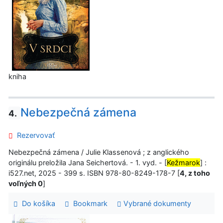
kniha
Nebezpečná zámena
4.
Rezervovať
Nebezpečná zámena / Julie Klassenová ; z anglického
originálu preložila Jana Seichertová. - 1. vyd. - [
Kežmarok
] :
i527.net, 2025 - 399 s. ISBN 978-80-8249-178-7 [
4, z toho
voľných 0
]
Do košíka
Bookmark
Vybrané dokumenty