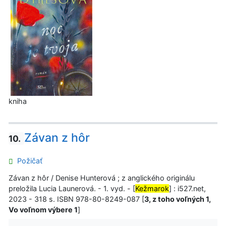
kniha
Závan z hôr
10.
Požičať
Závan z hôr / Denise Hunterová ; z anglického originálu
preložila Lucia Launerová. - 1. vyd. - [
Kežmarok
] : i527.net,
2023 - 318 s. ISBN 978-80-8249-087 [
3, z toho voľných 1,
Vo voľnom výbere 1
]