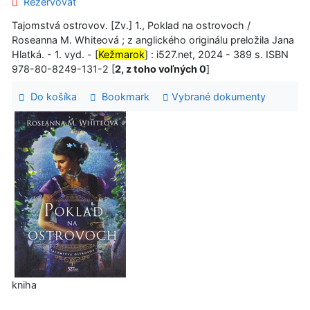
Rezervovať
Tajomstvá ostrovov. [Zv.] 1., Poklad na ostrovoch /
Roseanna M. Whiteová ; z anglického originálu preložila Jana
Hlatká. - 1. vyd. - [
Kežmarok
] : i527.net, 2024 - 389 s. ISBN
978-80-8249-131-2 [
2, z toho voľných 0
]
Do košíka
Bookmark
Vybrané dokumenty
kniha