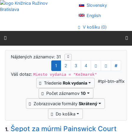
Prejsť na obsah
Slovensky
Prejsť na menu
Prehlásenie o webovej prístupnosti
English
V košíku (
0
)
Výsledky vyhľadávania
Nájdených záznamov: 31
1
2
3
4
#
Váš dotaz:
Miesto vydania = "Kežmarok"
#tpl-btn-affix
Triedenie
Rok vydania
Počet záznamov
10
Zobrazovacie formáty
Skrátený
Do košíka
Šepot za múrmi Painswick Court
1.