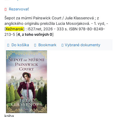
Rezervovať
Šepot za múrmi Painswick Court / Julie Klassenová ; z
anglického originálu preložila Lucia Mosorjaková. - 1. vyd, -
[
Kežmarok
] : i527.net, 2026 - 333 s. ISBN 978-80-8249-
213-5 [
4, z toho voľných 0
]
Do košíka
Bookmark
Vybrané dokumenty
kniha