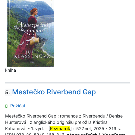
kniha
Mestečko Riverbend Gap
5.
Požičať
Mestečko Riverbend Gap : romance z Riverbendu / Denise
Hunterová ; z anglického originálu preložila Kristína
Kohanová. - 1. vyd. - [
Kežmarok
] : i527.net, 2025 - 319 s.
ISBN 978-80-8249-168-8 [
2, z toho voľných 1, Vo voľnom