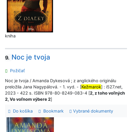
kniha
Noc je tvoja
9.
Požičať
Noc je tvoja / Amanda Dykesová ; z anglického originálu
preložila Jana Nagypálová. - 1. vyd. - [
Kežmarok
] : i527.net,
2023 - 422 s. ISBN 978-80-8249-083-4 [
2, z toho voľných
2, Vo voľnom výbere 2
]
Do košíka
Bookmark
Vybrané dokumenty