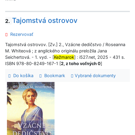
Tajomstvá ostrovov
2.
Rezervovať
Tajomstvá ostrovov. [Zv.] 2., Vzácne dedičstvo / Roseanna
M. Whiteová ; z anglického originálu preložila Jana
Seichertová. - 1. vyd. - [
Kežmarok
] : i527.net, 2025 - 431 s.
ISBN 978-80-8249-167-1 [
2, z toho voľných 0
]
Do košíka
Bookmark
Vybrané dokumenty