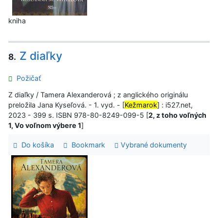
kniha
Z diaľky
8.
Požičať
Z diaľky / Tamera Alexanderová ; z anglického originálu
preložila Jana Kyseľová. - 1. vyd. - [
Kežmarok
] : i527.net,
2023 - 399 s. ISBN 978-80-8249-099-5 [
2, z toho voľných
1, Vo voľnom výbere 1
]
Do košíka
Bookmark
Vybrané dokumenty