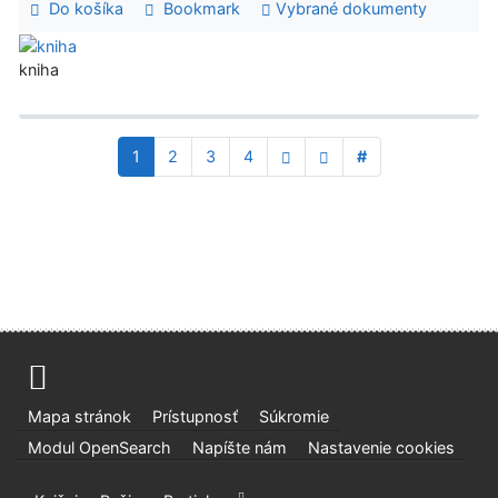
Do košíka
Bookmark
Vybrané dokumenty
kniha
1
2
3
4
#
Mapa stránok
Prístupnosť
Súkromie
Modul OpenSearch
Napíšte nám
Nastavenie cookies