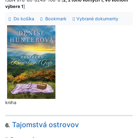
výbere 1
]
Do košíka
Bookmark
Vybrané dokumenty
kniha
Tajomstvá ostrovov
6.