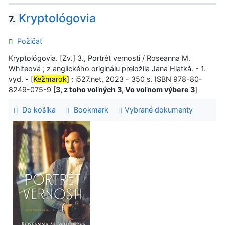
Kryptológovia
7.
Požičať
Kryptológovia. [Zv.] 3., Portrét vernosti / Roseanna M.
Whiteová ; z anglického originálu preložila Jana Hlatká. - 1.
vyd. - [
Kežmarok
] : i527.net, 2023 - 350 s. ISBN 978-80-
8249-075-9 [
3, z toho voľných 3, Vo voľnom výbere 3
]
Do košíka
Bookmark
Vybrané dokumenty