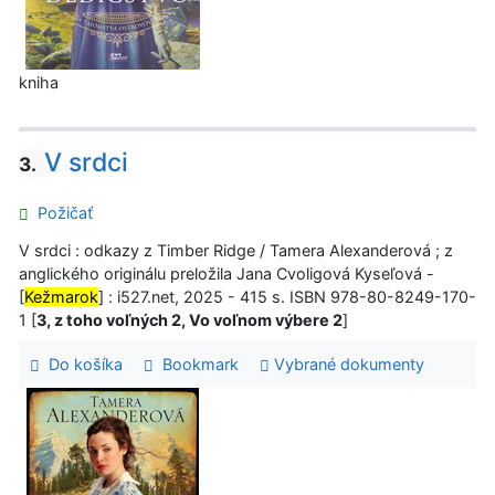
kniha
V srdci
3.
Požičať
V srdci : odkazy z Timber Ridge / Tamera Alexanderová ; z
anglického originálu preložila Jana Cvoligová Kyseľová -
[
Kežmarok
] : i527.net, 2025 - 415 s. ISBN 978-80-8249-170-
1 [
3, z toho voľných 2, Vo voľnom výbere 2
]
Do košíka
Bookmark
Vybrané dokumenty