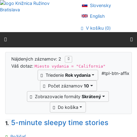
Prejsť na obsah
Slovensky
Prejsť na menu
Prehlásenie o webovej prístupnosti
English
V košíku (
0
)
Výsledky vyhľadávania
Nájdených záznamov: 2
Váš dotaz:
Miesto vydania = "California"
#tpl-btn-affix
Triedenie
Rok vydania
Počet záznamov
10
Zobrazovacie formáty
Skrátený
Do košíka
5-minute sleepy time stories
1.
Požičať