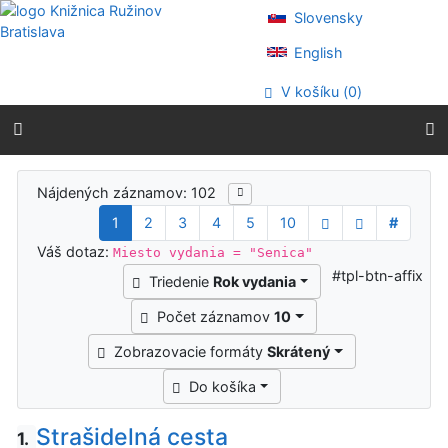
Prejsť na obsah
Slovensky
Prejsť na menu
Prehlásenie o webovej prístupnosti
English
V košíku (
0
)
Výsledky vyhľadávania
Nájdených záznamov: 102
1
2
3
4
5
10
#
Váš dotaz:
Miesto vydania = "Senica"
#tpl-btn-affix
Triedenie
Rok vydania
Počet záznamov
10
Zobrazovacie formáty
Skrátený
Do košíka
Strašidelná cesta
1.