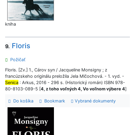
kniha
Floris
9.
Požičať
Floris. [Zv.] 1., Cárov syn / Jacqueline Monsigny ; z
francúzskeho originálu preložila Jela Mlčochová. - 1. vyd. -
Senica
: Arkus, 2016 - 296 s. (Historický román) ISBN 978-
80-8103-089-5 [
4, z toho voľných 4, Vo voľnom výbere 4
]
Do košíka
Bookmark
Vybrané dokumenty