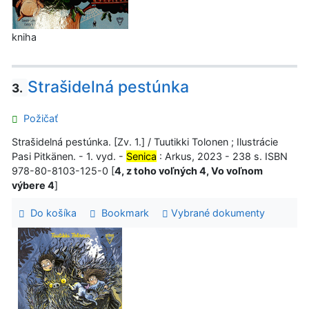
kniha
Strašidelná pestúnka
3.
Požičať
Strašidelná pestúnka. [Zv. 1.] / Tuutikki Tolonen ; Ilustrácie
Pasi Pitkänen. - 1. vyd. -
Senica
: Arkus, 2023 - 238 s. ISBN
978-80-8103-125-0 [
4, z toho voľných 4, Vo voľnom
výbere 4
]
Do košíka
Bookmark
Vybrané dokumenty