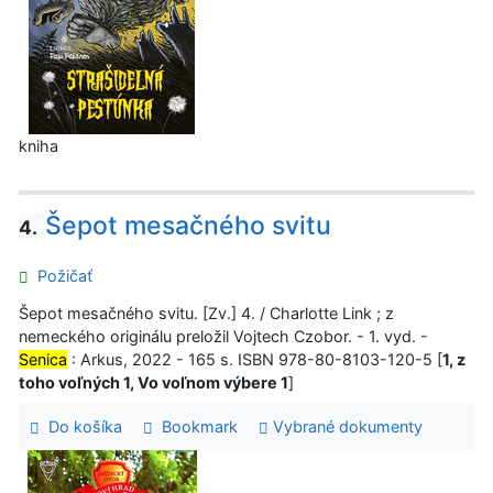
kniha
Šepot mesačného svitu
4.
Požičať
Šepot mesačného svitu. [Zv.] 4. / Charlotte Link ; z
nemeckého originálu preložil Vojtech Czobor. - 1. vyd. -
Senica
: Arkus, 2022 - 165 s. ISBN 978-80-8103-120-5 [
1, z
toho voľných 1, Vo voľnom výbere 1
]
Do košíka
Bookmark
Vybrané dokumenty