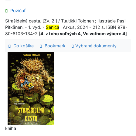
Požičať
Strašidelná cesta. [Zv. 2.] / Tuutikki Tolonen ; Ilustrácie Pasi
Pitkänen. - 1. vyd. -
Senica
: Arkus, 2024 - 212 s. ISBN 978-
80-8103-134-2 [
4, z toho voľných 4, Vo voľnom výbere 4
]
Do košíka
Bookmark
Vybrané dokumenty
kniha