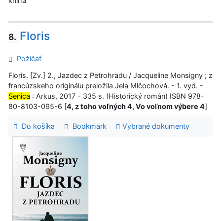
kniha
Floris
8.
Požičať
Floris. [Zv.] 2., Jazdec z Petrohradu / Jacqueline Monsigny ; z
francúzskeho originálu preložila Jela Mlčochová. - 1. vyd. -
Senica
: Arkus, 2017 - 335 s. (Historický román) ISBN 978-
80-8103-095-6 [
4, z toho voľných 4, Vo voľnom výbere 4
]
Do košíka
Bookmark
Vybrané dokumenty