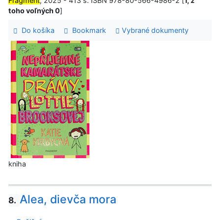
Fragment
, 2025 - 413 s. ISBN 978-80-566-4986-2 [
1, z
toho voľných 0
]
Do košíka
Bookmark
Vybrané dokumenty
kniha
Alea, dievča mora
8.