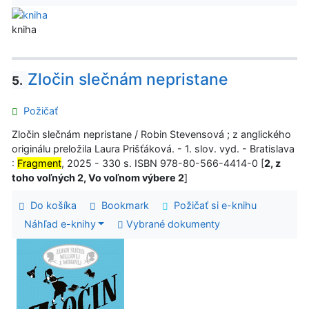
kniha
Zločin slečnám nepristane
5.
Požičať
Zločin slečnám nepristane / Robin Stevensová ; z anglického
originálu preložila Laura Prišťáková. - 1. slov. vyd. - Bratislava
:
Fragment
, 2025 - 330 s. ISBN 978-80-566-4414-0 [
2, z
toho voľných 2, Vo voľnom výbere 2
]
Do košíka
Bookmark
Požičať si e-knihu
Náhľad e-knihy
Vybrané dokumenty