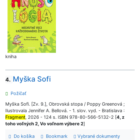
kniha
Myška Sofi
4.
Požičať
Myška Sofi. [Zv. 9.], Obrovská stopa / Poppy Greenová ;
Ilustrovala Jennifer A. Bellová. - 1. slov. vyd. - Bratislava :
Fragment
, 2026 - 124 s. ISBN 978-80-566-5132-2 [
4, z
toho voľných 2, Vo voľnom výbere 2
]
Do košíka
Bookmark
Vybrané dokumenty