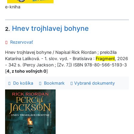
e-kniha
Hnev trojhlavej bohyne
2.
Rezervovať
Hnev trojhlavej bohyne / Napísal Rick Riordan ; preložila
Katarína Lalíková. - 1. slov. vyd. - Bratislava :
Fragment
, 2026
- 342 s. (Percy Jackson ; [Zv. 7.]) ISBN 978-80-566-5193-3
[
4, z toho voľných 0
]
Do košíka
Bookmark
Vybrané dokumenty