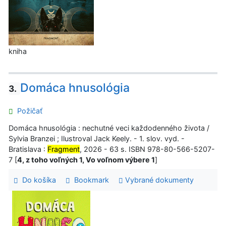
kniha
Domáca hnusológia
3.
Požičať
Domáca hnusológia : nechutné veci každodenného života /
Sylvia Branzei ; Ilustroval Jack Keely. - 1. slov. vyd. -
Bratislava :
Fragment
, 2026 - 63 s. ISBN 978-80-566-5207-
7 [
4, z toho voľných 1, Vo voľnom výbere 1
]
Do košíka
Bookmark
Vybrané dokumenty