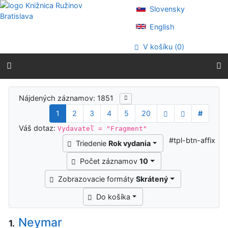
Prejsť na obsah
Slovensky
Prejsť na menu
Prehlásenie o webovej prístupnosti
English
V košíku (
0
)
Výsledky vyhľadávania
Nájdených záznamov: 1851
1
2
3
4
5
20
#
Váš dotaz:
Vydavateľ = "Fragment"
#tpl-btn-affix
Triedenie
Rok vydania
Počet záznamov
10
Zobrazovacie formáty
Skrátený
Do košíka
Neymar
1.