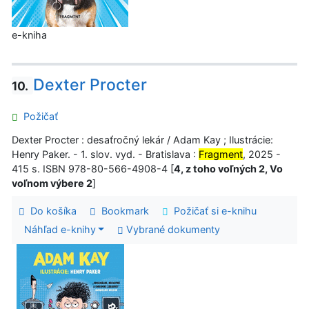
e-kniha
Dexter Procter
10.
Požičať
Dexter Procter : desaťročný lekár / Adam Kay ; Ilustrácie:
Henry Paker. - 1. slov. vyd. - Bratislava :
Fragment
, 2025 -
415 s. ISBN 978-80-566-4908-4 [
4, z toho voľných 2, Vo
voľnom výbere 2
]
Do košíka
Bookmark
Požičať si e-knihu
Náhľad e-knihy
Vybrané dokumenty