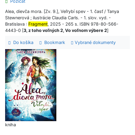
Požičať
Alea, dievča mora. [Zv. 9.], Veľrybí spev - 1. časť / Tanya
Stewnerová ; ilustrácie Claudia Carls. - 1. slov. vyd. -
Bratislava :
Fragment
, 2025 - 265 s. ISBN 978-80-566-
4443-0 [
3, z toho voľných 2, Vo voľnom výbere 2
]
Do košíka
Bookmark
Vybrané dokumenty
kniha