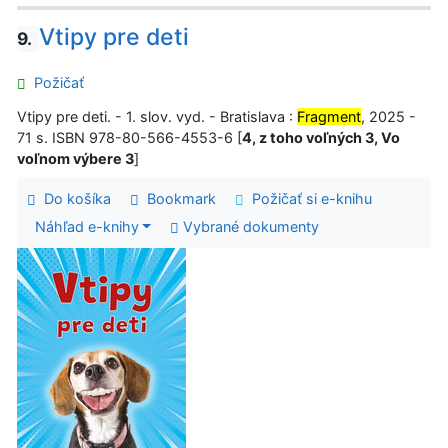
Vtipy pre deti
9.
Požičať
Vtipy pre deti. - 1. slov. vyd. - Bratislava :
Fragment
, 2025 -
71 s. ISBN 978-80-566-4553-6 [
4, z toho voľných 3, Vo
voľnom výbere 3
]
Do košíka
Bookmark
Požičať si e-knihu
Náhľad e-knihy
Vybrané dokumenty