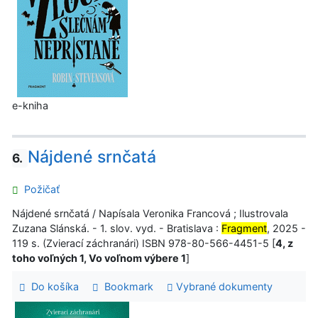
e-kniha
Nájdené srnčatá
6.
Požičať
Nájdené srnčatá / Napísala Veronika Francová ; Ilustrovala
Zuzana Slánská. - 1. slov. vyd. - Bratislava :
Fragment
, 2025 -
119 s. (Zvierací záchranári) ISBN 978-80-566-4451-5 [
4, z
toho voľných 1, Vo voľnom výbere 1
]
Do košíka
Bookmark
Vybrané dokumenty