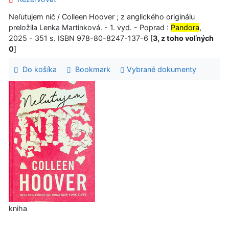
Neľutujem nič / Colleen Hoover ; z anglického originálu
preložila Lenka Martinková. - 1. vyd. - Poprad :
Pandora
,
2025 - 351 s. ISBN 978-80-8247-137-6 [
3, z toho voľných
0
]
Do košíka
Bookmark
Vybrané dokumenty
kniha