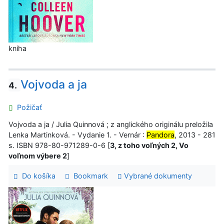
kniha
Vojvoda a ja
4.
Požičať
Vojvoda a ja / Julia Quinnová ; z anglického originálu preložila
Lenka Martinková. - Vydanie 1. - Vernár :
Pandora
, 2013 - 281
s. ISBN 978-80-971289-0-6 [
3, z toho voľných 2, Vo
voľnom výbere 2
]
Do košíka
Bookmark
Vybrané dokumenty