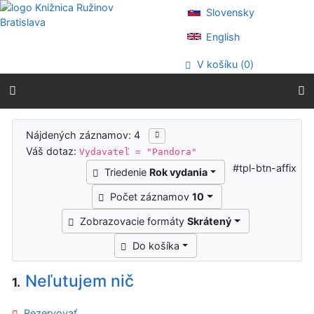
Prejsť na obsah
Slovensky
Prejsť na menu
Prehlásenie o webovej prístupnosti
English
V košíku (
0
)
Výsledky vyhľadávania
Nájdených záznamov: 4
Váš dotaz:
Vydavateľ = "Pandora"
#tpl-btn-affix
Triedenie
Rok vydania
Počet záznamov
10
Zobrazovacie formáty
Skrátený
Do košíka
Neľutujem nič
1.
Rezervovať