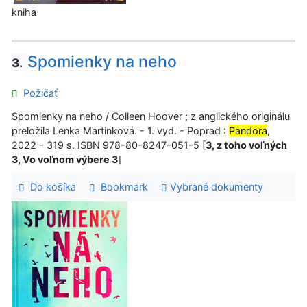
kniha
Spomienky na neho
3.
Požičať
Spomienky na neho / Colleen Hoover ; z anglického originálu
preložila Lenka Martinková. - 1. vyd. - Poprad :
Pandora
,
2022 - 319 s. ISBN 978-80-8247-051-5 [
3, z toho voľných
3, Vo voľnom výbere 3
]
Do košíka
Bookmark
Vybrané dokumenty