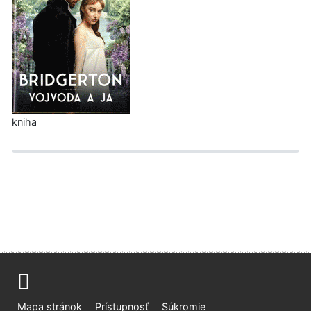
kniha
Mapa stránok
Prístupnosť
Súkromie