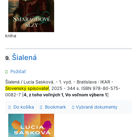
kniha
Šialená
9.
Požičať
Šialená / Lucia Sasková. - 1. vyd. - Bratislava : IKAR -
Slovenský spisovateľ
, 2025 - 344 s. ISBN 978-80-575-
0082-7 [
4, z toho voľných 1, Vo voľnom výbere 1
]
Do košíka
Bookmark
Vybrané dokumenty