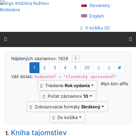
Prejsť na obsah
Slovensky
Prejsť na menu
Prehlásenie o webovej prístupnosti
English
V košíku (
0
)
Výsledky vyhľadávania
Nájdených záznamov: 1926
1
2
3
4
5
20
#
Váš dotaz:
Vydavateľ = "Slovenský spisovateľ"
#tpl-btn-affix
Triedenie
Rok vydania
Počet záznamov
10
Zobrazovacie formáty
Skrátený
Do košíka
Kniha tajomstiev
1.