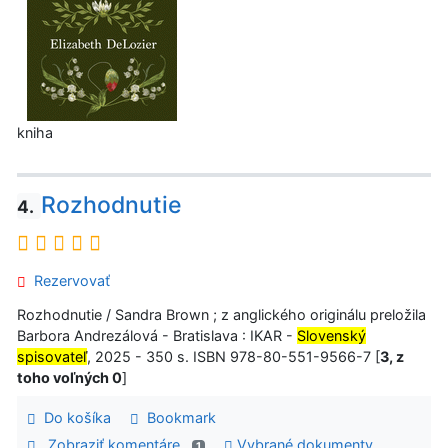
kniha
Rozhodnutie
4.
Rezervovať
Rozhodnutie / Sandra Brown ; z anglického originálu preložila
Barbora Andrezálová - Bratislava : IKAR -
Slovenský
spisovateľ
, 2025 - 350 s. ISBN 978-80-551-9566-7 [
3, z
toho voľných 0
]
Do košíka
Bookmark
Zobraziť komentáre
Vybrané dokumenty
1