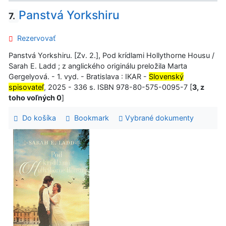
Panstvá Yorkshiru
7.
Rezervovať
Panstvá Yorkshiru. [Zv. 2.], Pod krídlami Hollythorne Housu /
Sarah E. Ladd ; z anglického originálu preložila Marta
Gergelyová. - 1. vyd. - Bratislava : IKAR -
Slovenský
spisovateľ
, 2025 - 336 s. ISBN 978-80-575-0095-7 [
3, z
toho voľných 0
]
Do košíka
Bookmark
Vybrané dokumenty