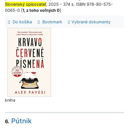
Slovenský spisovateľ
, 2025 - 374 s. ISBN 978-80-575-
0065-0 [
1, z toho voľných 0
]
Do košíka
Bookmark
Vybrané dokumenty
kniha
Pútnik
6.