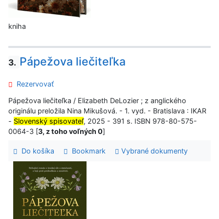
kniha
Pápežova liečiteľka
3.
Rezervovať
Pápežova liečiteľka / Elizabeth DeLozier ; z anglického
originálu preložila Nina Mikušová. - 1. vyd. - Bratislava : IKAR
-
Slovenský spisovateľ
, 2025 - 391 s. ISBN 978-80-575-
0064-3 [
3, z toho voľných 0
]
Do košíka
Bookmark
Vybrané dokumenty