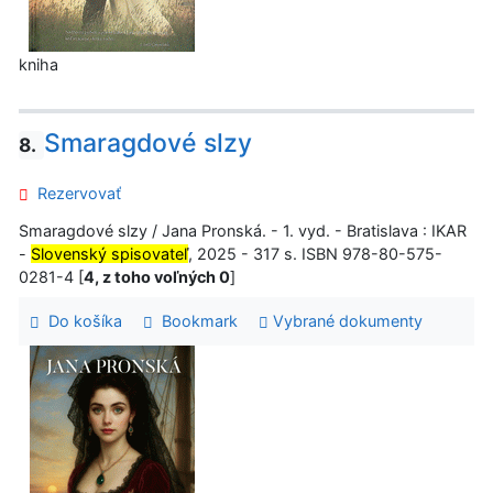
kniha
Smaragdové slzy
8.
Rezervovať
Smaragdové slzy / Jana Pronská. - 1. vyd. - Bratislava : IKAR
-
Slovenský spisovateľ
, 2025 - 317 s. ISBN 978-80-575-
0281-4 [
4, z toho voľných 0
]
Do košíka
Bookmark
Vybrané dokumenty