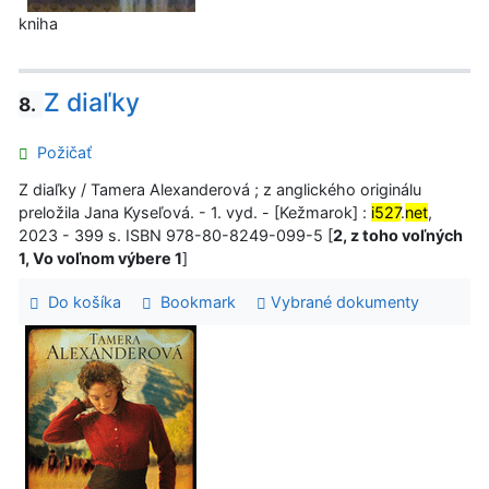
kniha
Z diaľky
8.
Požičať
Z diaľky / Tamera Alexanderová ; z anglického originálu
preložila Jana Kyseľová. - 1. vyd. - [Kežmarok] :
i527
.
net
,
2023 - 399 s. ISBN 978-80-8249-099-5 [
2, z toho voľných
1, Vo voľnom výbere 1
]
Do košíka
Bookmark
Vybrané dokumenty