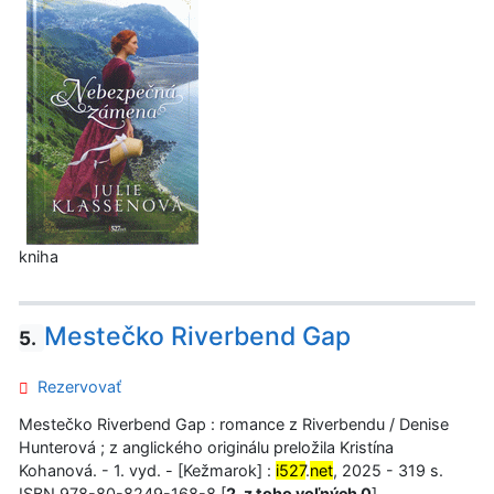
kniha
Mestečko Riverbend Gap
5.
Rezervovať
Mestečko Riverbend Gap : romance z Riverbendu / Denise
Hunterová ; z anglického originálu preložila Kristína
Kohanová. - 1. vyd. - [Kežmarok] :
i527
.
net
, 2025 - 319 s.
ISBN 978-80-8249-168-8 [
2, z toho voľných 0
]