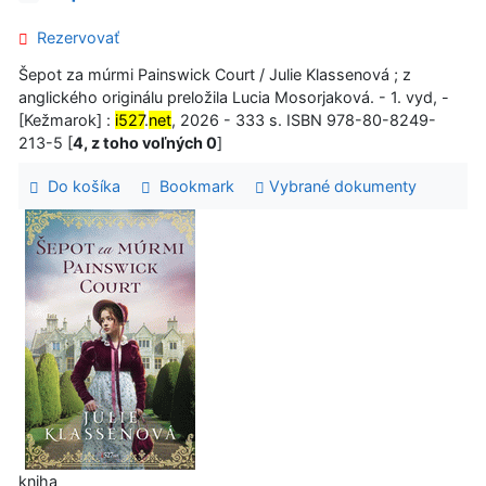
Rezervovať
Šepot za múrmi Painswick Court / Julie Klassenová ; z
anglického originálu preložila Lucia Mosorjaková. - 1. vyd, -
[Kežmarok] :
i527
.
net
, 2026 - 333 s. ISBN 978-80-8249-
213-5 [
4, z toho voľných 0
]
Do košíka
Bookmark
Vybrané dokumenty
kniha