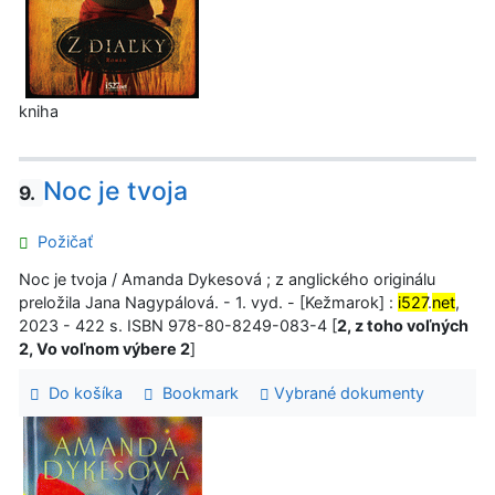
kniha
Noc je tvoja
9.
Požičať
Noc je tvoja / Amanda Dykesová ; z anglického originálu
preložila Jana Nagypálová. - 1. vyd. - [Kežmarok] :
i527
.
net
,
2023 - 422 s. ISBN 978-80-8249-083-4 [
2, z toho voľných
2, Vo voľnom výbere 2
]
Do košíka
Bookmark
Vybrané dokumenty