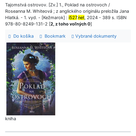
Tajomstvá ostrovov. [Zv.] 1., Poklad na ostrovoch /
Roseanna M. Whiteová ; z anglického originálu preložila Jana
Hlatká. - 1. vyd. - [Kežmarok] :
i527
.
net
, 2024 - 389 s. ISBN
978-80-8249-131-2 [
2, z toho voľných 0
]
Do košíka
Bookmark
Vybrané dokumenty
kniha