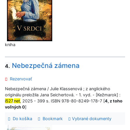
kniha
Nebezpečná zámena
4.
Rezervovať
Nebezpečná zámena / Julie Klassenová ; z anglického
originálu preložila Jana Seichertová. - 1. vyd. - [Kežmarok] :
i527
.
net
, 2025 - 399 s. ISBN 978-80-8249-178-7 [
4, z toho
voľných 0
]
Do košíka
Bookmark
Vybrané dokumenty