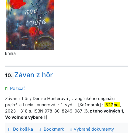
kniha
Závan z hôr
10.
Požičať
Závan z hôr / Denise Hunterová ; z anglického originálu
preložila Lucia Launerová. - 1. vyd. - [Kežmarok] :
i527
.
net
,
2023 - 318 s. ISBN 978-80-8249-087 [
3, z toho voľných 1,
Vo voľnom výbere 1
]
Do košíka
Bookmark
Vybrané dokumenty