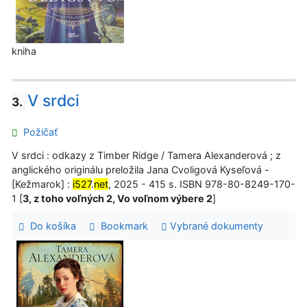
kniha
V srdci
3.
Požičať
V srdci : odkazy z Timber Ridge / Tamera Alexanderová ; z
anglického originálu preložila Jana Cvoligová Kyseľová -
[Kežmarok] :
i527
.
net
, 2025 - 415 s. ISBN 978-80-8249-170-
1 [
3, z toho voľných 2, Vo voľnom výbere 2
]
Do košíka
Bookmark
Vybrané dokumenty