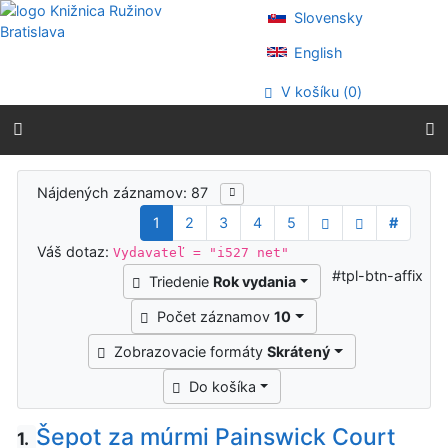
Prejsť na obsah
Slovensky
Prejsť na menu
Prehlásenie o webovej prístupnosti
English
V košíku (
0
)
Výsledky vyhľadávania
Nájdených záznamov: 87
1
2
3
4
5
#
Váš dotaz:
Vydavateľ = "i527 net"
#tpl-btn-affix
Triedenie
Rok vydania
Počet záznamov
10
Zobrazovacie formáty
Skrátený
Do košíka
Šepot za múrmi Painswick Court
1.