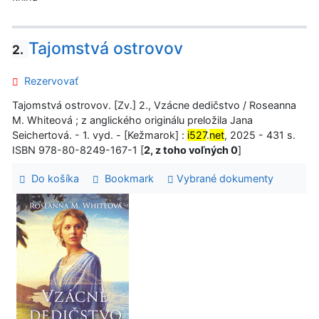
Tajomstvá ostrovov
2.
Rezervovať
Tajomstvá ostrovov. [Zv.] 2., Vzácne dedičstvo / Roseanna
M. Whiteová ; z anglického originálu preložila Jana
Seichertová. - 1. vyd. - [Kežmarok] :
i527
.
net
, 2025 - 431 s.
ISBN 978-80-8249-167-1 [
2, z toho voľných 0
]
Do košíka
Bookmark
Vybrané dokumenty