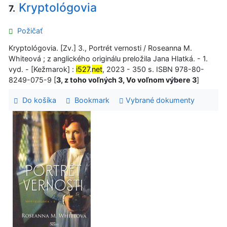
Kryptológovia
7.
Požičať
Kryptológovia. [Zv.] 3., Portrét vernosti / Roseanna M.
Whiteová ; z anglického originálu preložila Jana Hlatká. - 1.
vyd. - [Kežmarok] :
i527
.
net
, 2023 - 350 s. ISBN 978-80-
8249-075-9 [
3, z toho voľných 3, Vo voľnom výbere 3
]
Do košíka
Bookmark
Vybrané dokumenty