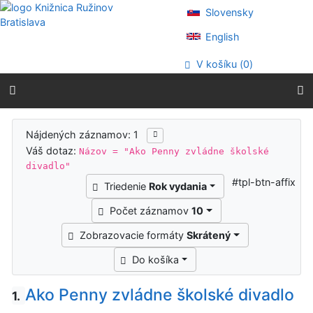
Prejsť na obsah
Slovensky
Prejsť na menu
Prehlásenie o webovej prístupnosti
English
V košíku (
0
)
Výsledky vyhľadávania
Nájdených záznamov: 1
Váš dotaz:
Názov = "Ako Penny zvládne školské
divadlo"
#tpl-btn-affix
Triedenie
Rok vydania
Počet záznamov
10
Zobrazovacie formáty
Skrátený
Do košíka
Ako Penny zvládne školské divadlo
1.