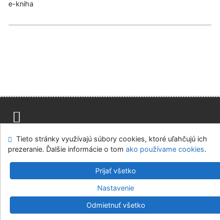
e-kniha
Mapa stránok
Prístupnosť
Súkromie
Tieto stránky využívajú súbory cookies, ktoré uľahčujú ich
Modul OpenSearch
Napíšte nám
Nastavenie cookies
prezeranie. Ďalšie informácie o tom
ako používame cookies
.
Prijať všetko
Knižnica Ružinov Bratislava
©1993-2026
IPAC
v.4.8.63a
-
Cosmotron Slovakia, s.r.o.
Nastavenie
Odmietnuť všetko