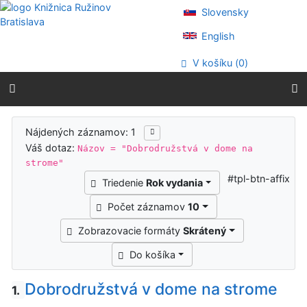
Prejsť na obsah
Slovensky
Prejsť na menu
Prehlásenie o webovej prístupnosti
English
V košíku (
0
)
Výsledky vyhľadávania
Nájdených záznamov: 1
Váš dotaz:
Názov = "Dobrodružstvá v dome na
strome"
#tpl-btn-affix
Triedenie
Rok vydania
Počet záznamov
10
Zobrazovacie formáty
Skrátený
Do košíka
Dobrodružstvá v dome na strome
1.