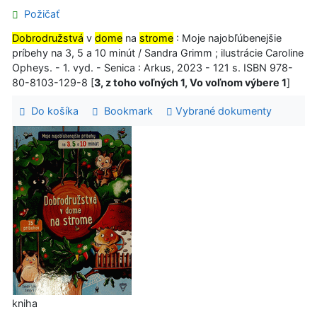
Požičať
Dobrodružstvá
v
dome
na
strome
: Moje najobľúbenejšie
príbehy na 3, 5 a 10 minút / Sandra Grimm ; ilustrácie Caroline
Opheys. - 1. vyd. - Senica : Arkus, 2023 - 121 s. ISBN 978-
80-8103-129-8 [
3, z toho voľných 1, Vo voľnom výbere 1
]
Do košíka
Bookmark
Vybrané dokumenty
kniha