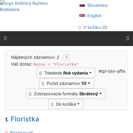
Prejsť na obsah
Slovensky
Prejsť na menu
Prehlásenie o webovej prístupnosti
English
V košíku (
0
)
Výsledky vyhľadávania
Nájdených záznamov: 2
Váš dotaz:
Názov = "Floristka"
#tpl-btn-affix
Triedenie
Rok vydania
Počet záznamov
10
Zobrazovacie formáty
Skrátený
Do košíka
Floristka
1.
Rezervovať