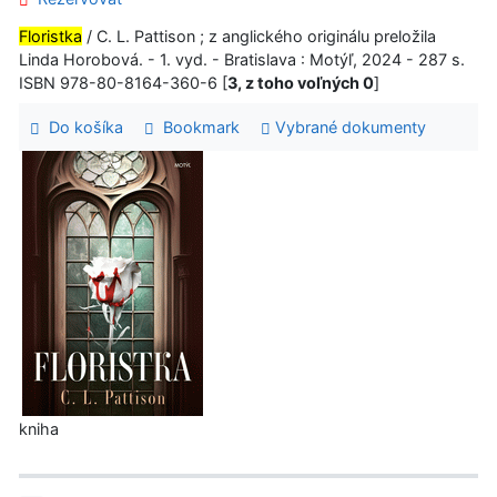
Floristka
/ C. L. Pattison ; z anglického originálu preložila
Linda Horobová. - 1. vyd. - Bratislava : Motýľ, 2024 - 287 s.
ISBN 978-80-8164-360-6 [
3, z toho voľných 0
]
Do košíka
Bookmark
Vybrané dokumenty
kniha