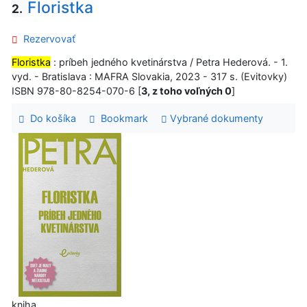
Floristka
2.
Rezervovať
Floristka
: príbeh jedného kvetinárstva / Petra Hederová. - 1.
vyd. - Bratislava : MAFRA Slovakia, 2023 - 317 s. (Evitovky)
ISBN 978-80-8254-070-6 [
3, z toho voľných 0
]
Do košíka
Bookmark
Vybrané dokumenty
kniha