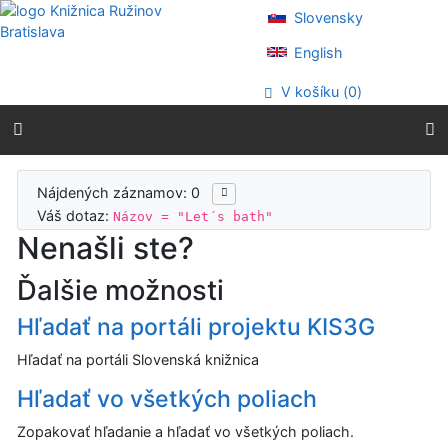
Prejsť na obsah
Slovensky
Prejsť na menu
Prehlásenie o webovej prístupnosti
English
V košíku (
0
)
Výsledky vyhľadávania
Nájdených záznamov: 0
Váš dotaz:
Názov = "Let´s bath"
Nenašli ste?
Ďalšie možnosti
Hľadať na portáli projektu KIS3G
Hľadať na portáli Slovenská knižnica
Hľadať vo všetkých poliach
Zopakovať hľadanie a hľadať vo všetkých poliach.