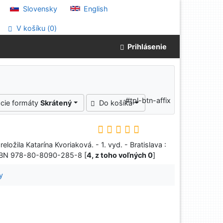
Slovensky
English
V košíku (
0
)
Prihlásenie
#tpl-btn-affix
cie formáty
Skrátený
Do košíka
eložila Katarína Kvoriaková. - 1. vyd. - Bratislava :
 ISBN 978-80-8090-285-8 [
4, z toho voľných 0
]
y