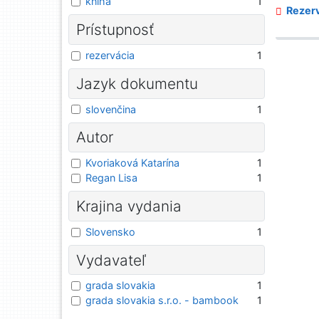
kniha
1
Rezerv
Prístupnosť
rezervácia
1
Jazyk dokumentu
slovenčina
1
Autor
Kvoriaková Katarína
1
Regan Lisa
1
Krajina vydania
Slovensko
1
Vydavateľ
grada slovakia
1
grada slovakia s.r.o. - bambook
1