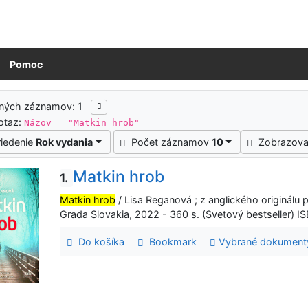
Pomoc
ledky vyhľadávania
ených záznamov: 1
otaz:
Názov = "Matkin hrob"
riedenie
Rok vydania
Počet záznamov
10
Zobrazova
Matkin hrob
1.
Matkin hrob
/ Lisa Reganová ; z anglického originálu pr
Grada Slovakia, 2022 - 360 s. (Svetový bestseller)
Do košíka
Bookmark
Vybrané dokument