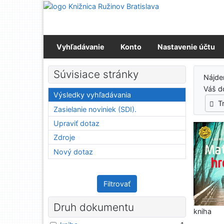
Prejsť na obsah
Prejsť na menu
Prehlásenie o webovej prístupnosti
Vyhľadávanie
Konto
Nastavenie účtu
Výs
Súvisiace stránky
Nájd
Váš d
Výsledky vyhľadávania
T
Zasielanie noviniek (SDI).
Upraviť dotaz
Zdroje
Nový dotaz
Filtrovať
Druh dokumentu
kniha