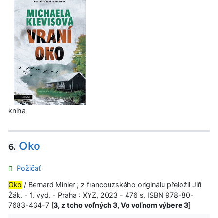
kniha
Oko
6.
Požičať
Oko
/ Bernard Minier ; z francouzského originálu přeložil Jiří
Žák. - 1. vyd. - Praha : XYZ, 2023 - 476 s. ISBN 978-80-
7683-434-7 [
3, z toho voľných 3, Vo voľnom výbere 3
]