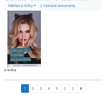
Náhľad e-knihy
Vybrané dokumenty
e-kniha
1
2
3
4
5
#