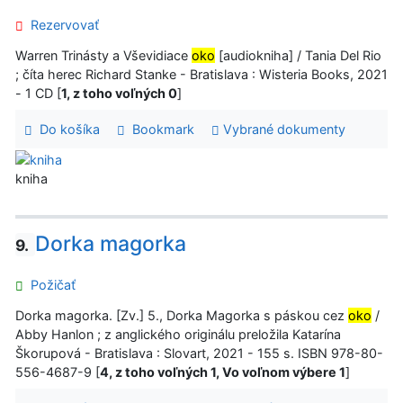
Rezervovať
Warren Trinásty a Vševidiace
oko
[audiokniha] / Tania Del Rio
; číta herec Richard Stanke - Bratislava : Wisteria Books, 2021
- 1 CD [
1, z toho voľných 0
]
Do košíka
Bookmark
Vybrané dokumenty
kniha
Dorka magorka
9.
Požičať
Dorka magorka. [Zv.] 5., Dorka Magorka s páskou cez
oko
/
Abby Hanlon ; z anglického originálu preložila Katarína
Škorupová - Bratislava : Slovart, 2021 - 155 s. ISBN 978-80-
556-4687-9 [
4, z toho voľných 1, Vo voľnom výbere 1
]