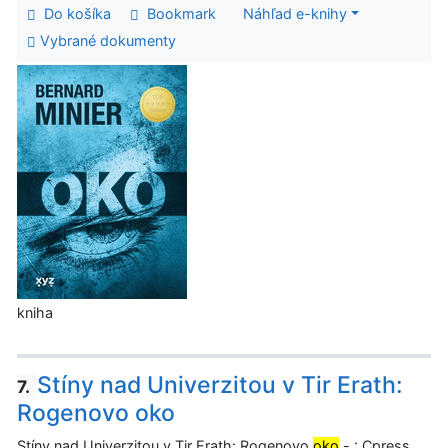
Do košíka
Bookmark
Náhľad e-knihy
Vybrané dokumenty
kniha
Stíny nad Univerzitou v Tir Erath:
7.
Rogenovo oko
Stíny nad Univerzitou v Tir Erath: Rogenovo
oko
- : Cpress,