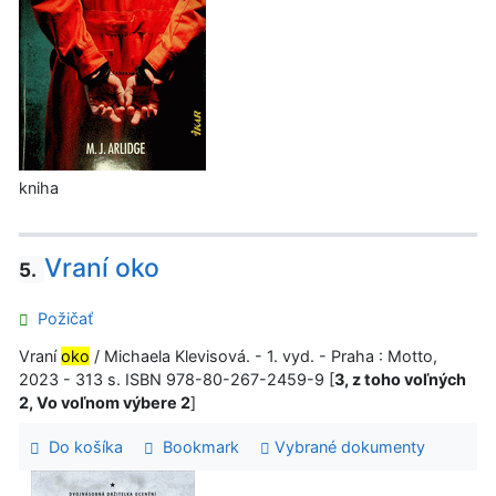
kniha
Vraní oko
5.
Požičať
Vraní
oko
/ Michaela Klevisová. - 1. vyd. - Praha : Motto,
2023 - 313 s. ISBN 978-80-267-2459-9 [
3, z toho voľných
2, Vo voľnom výbere 2
]
Do košíka
Bookmark
Vybrané dokumenty