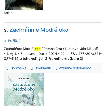
kniha
Zachráňme Modré oko
3.
Požičať
Zachráňme Modré
oko
/ Roman Brat ; Ilustroval Ján Mikulčík.
- 1. vyd. - Bratislava : Daxe, 2024 - 92 s. ISBN 978-80-8241-
037-5 [
4, z toho voľných 2, Vo voľnom výbere 2
]
Do košíka
Bookmark
Vybrané dokumenty