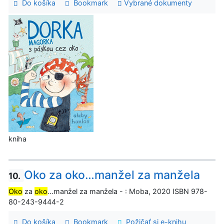
Do košíka
Bookmark
Vybrané dokumenty
kniha
Oko za oko…manžel za manžela
10.
Oko
za
oko
…manžel za manžela - : Moba, 2020 ISBN 978-
80-243-9444-2
Do košíka
Bookmark
Požičať si e-knihu