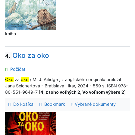
kniha
Oko za oko
4.
Požičať
Oko
za
oko
/ M. J. Arlidge ; z anglického originálu preložil
Jana Seichertová - Bratislava : Ikar, 2024 - 559 s. ISBN 978-
80-551-9649-7 [
4, z toho voľných 2, Vo voľnom výbere 2
]
Do košíka
Bookmark
Vybrané dokumenty