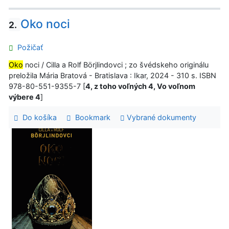
Oko noci
2.
Požičať
Oko
noci / Cilla a Rolf Börjlindovci ; zo švédskeho originálu
preložila Mária Bratová - Bratislava : Ikar, 2024 - 310 s. ISBN
978-80-551-9355-7 [
4, z toho voľných 4, Vo voľnom
výbere 4
]
Do košíka
Bookmark
Vybrané dokumenty