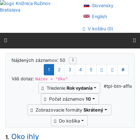
Prejsť na obsah
Slovensky
Prejsť na menu
Prehlásenie o webovej prístupnosti
English
V košíku (
0
)
Výsledky vyhľadávania
Nájdených záznamov: 50
1
2
3
4
5
#
Váš dotaz:
Názov = "Oko"
#tpl-btn-affix
Triedenie
Rok vydania
Počet záznamov
10
Zobrazovacie formáty
Skrátený
Do košíka
Oko ihly
1.