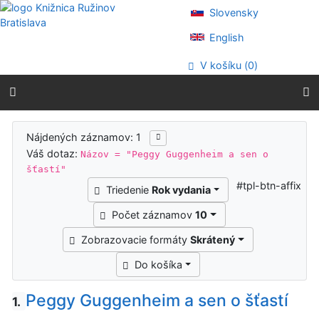
Prejsť na obsah
Slovensky
Prejsť na menu
Prehlásenie o webovej prístupnosti
English
V košíku (
0
)
Výsledky vyhľadávania
Nájdených záznamov: 1
Váš dotaz:
Názov = "Peggy Guggenheim a sen o
šťastí"
#tpl-btn-affix
Triedenie
Rok vydania
Počet záznamov
10
Zobrazovacie formáty
Skrátený
Do košíka
Peggy Guggenheim a sen o šťastí
1.