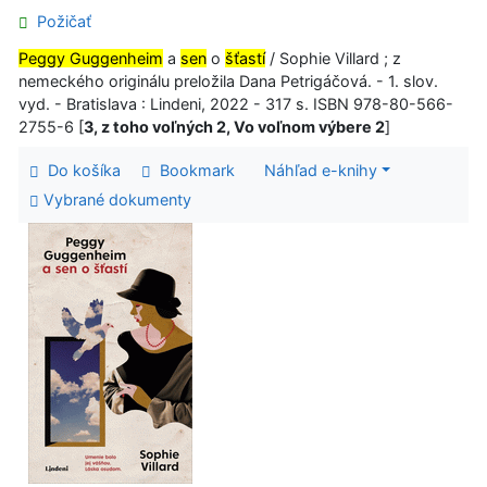
Požičať
Peggy Guggenheim
a
sen
o
šťastí
/ Sophie Villard ; z
nemeckého originálu preložila Dana Petrigáčová. - 1. slov.
vyd. - Bratislava : Lindeni, 2022 - 317 s. ISBN 978-80-566-
2755-6 [
3, z toho voľných 2, Vo voľnom výbere 2
]
Do košíka
Bookmark
Náhľad e-knihy
Vybrané dokumenty