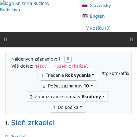
Prejsť na obsah
Slovensky
Prejsť na menu
Prehlásenie o webovej prístupnosti
English
V košíku (
0
)
Výsledky vyhľadávania
Nájdených záznamov: 1
Váš dotaz:
Názov = "Sieň zrkadiel"
#tpl-btn-affix
Triedenie
Rok vydania
Počet záznamov
10
Zobrazovacie formáty
Skrátený
Do košíka
Sieň zrkadiel
1.
Požičať