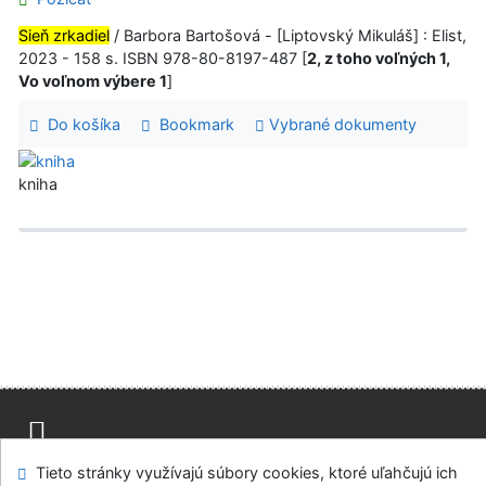
Sieň zrkadiel
/ Barbora Bartošová - [Liptovský Mikuláš] : Elist,
2023 - 158 s. ISBN 978-80-8197-487 [
2, z toho voľných 1,
Vo voľnom výbere 1
]
Do košíka
Bookmark
Vybrané dokumenty
kniha
Mapa stránok
Prístupnosť
Súkromie
Tieto stránky využívajú súbory cookies, ktoré uľahčujú ich