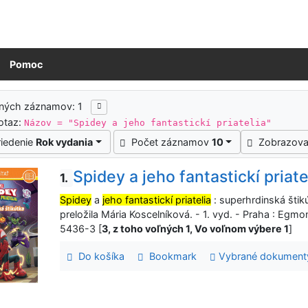
Pomoc
ledky vyhľadávania
ených záznamov: 1
otaz:
Názov = "Spidey a jeho fantastickí priatelia"
riedenie
Rok vydania
Počet záznamov
10
Zobrazova
Spidey a jeho fantastickí priate
1.
Spidey
a
jeho fantastickí priatelia
: superhrdinská štikú
preložila Mária Koscelníková. - 1. vyd. - Praha : Eg
5436-3 [
3, z toho voľných 1, Vo voľnom výbere 1
]
Do košíka
Bookmark
Vybrané dokument