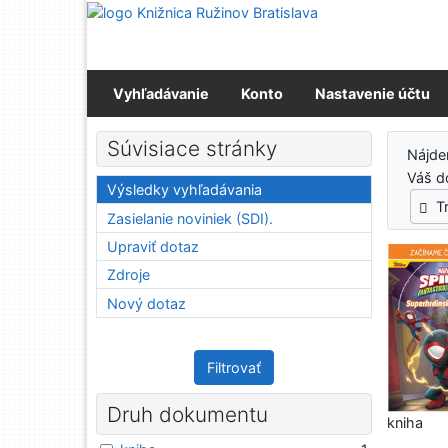
Prejsť na obsah
Prejsť na menu
Prehlásenie o webovej prístupnosti
Vyhľadávanie
Konto
Nastavenie účtu
Výs
Súvisiace stránky
Nájd
Váš d
Výsledky vyhľadávania
T
Zasielanie noviniek (SDI).
Upraviť dotaz
Zdroje
Nový dotaz
Filtrovať
Druh dokumentu
kniha