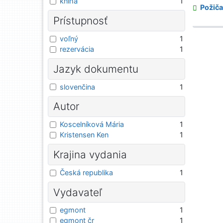
kniha
1
Požiča
Prístupnosť
voľný
1
rezervácia
1
Jazyk dokumentu
slovenčina
1
Autor
Koscelníková Mária
1
Kristensen Ken
1
Krajina vydania
Česká republika
1
Vydavateľ
egmont
1
egmont čr
1