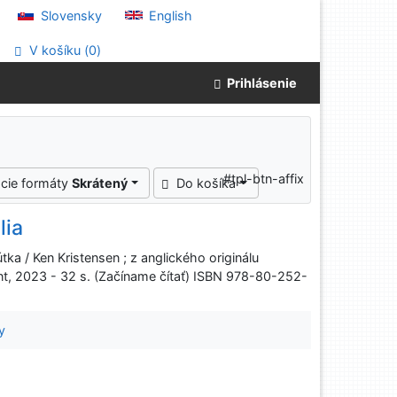
Slovensky
English
V košíku (
0
)
Prihlásenie
#tpl-btn-affix
cie formáty
Skrátený
Do košíka
lia
tka / Ken Kristensen ; z anglického originálu
mont, 2023 - 32 s. (Začíname čítať) ISBN 978-80-252-
y