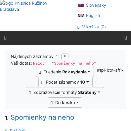
Prejsť na obsah
Slovensky
Prejsť na menu
Prehlásenie o webovej prístupnosti
English
V košíku (
0
)
Výsledky vyhľadávania
Nájdených záznamov: 1
Váš dotaz:
Názov = "Spomienky na neho"
#tpl-btn-affix
Triedenie
Rok vydania
Počet záznamov
10
Zobrazovacie formáty
Skrátený
Do košíka
Spomienky na neho
1.
Požičať