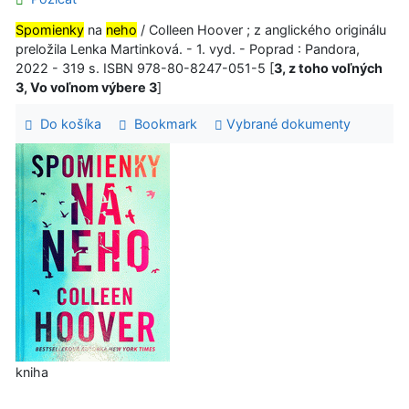
Spomienky
na
neho
/ Colleen Hoover ; z anglického originálu
preložila Lenka Martinková. - 1. vyd. - Poprad : Pandora,
2022 - 319 s. ISBN 978-80-8247-051-5 [
3, z toho voľných
3, Vo voľnom výbere 3
]
Do košíka
Bookmark
Vybrané dokumenty
kniha