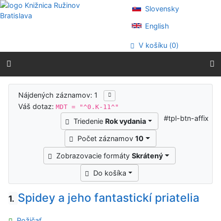
Prejsť na obsah
Slovensky
Prejsť na menu
Prehlásenie o webovej prístupnosti
English
V košíku (
0
)
Výsledky vyhľadávania
Nájdených záznamov: 1
Váš dotaz:
MDT = "^0.K-11^"
#tpl-btn-affix
Triedenie
Rok vydania
Počet záznamov
10
Zobrazovacie formáty
Skrátený
Do košíka
Spidey a jeho fantastickí priatelia
1.
Požičať