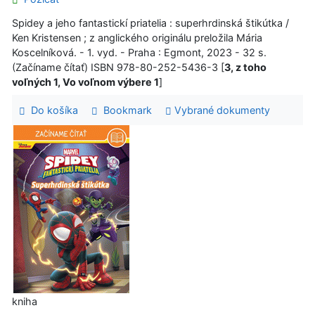
Spidey a jeho fantastickí priatelia : superhrdinská štikútka /
Ken Kristensen ; z anglického originálu preložila Mária
Koscelníková. - 1. vyd. - Praha : Egmont, 2023 - 32 s.
(Začíname čítať) ISBN 978-80-252-5436-3 [
3, z toho
voľných 1, Vo voľnom výbere 1
]
Do košíka
Bookmark
Vybrané dokumenty
kniha