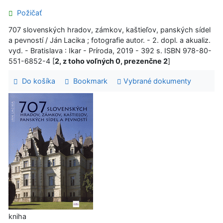
Požičať
707 slovenských hradov, zámkov, kaštieľov, panských sídel
a pevností / Ján Lacika ; fotografie autor. - 2. dopl. a akualiz.
vyd. - Bratislava : Ikar - Príroda, 2019 - 392 s. ISBN 978-80-
551-6852-4 [
2, z toho voľných 0, prezenčne 2
]
Do košíka
Bookmark
Vybrané dokumenty
kniha