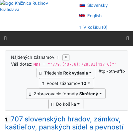
Prejsť na obsah
Slovensky
Prejsť na menu
Prehlásenie o webovej prístupnosti
English
V košíku (
0
)
Výsledky vyhľadávania
Nájdených záznamov: 1
Váš dotaz:
MDT = "^779.(437.6):728.81(437.6)^"
#tpl-btn-affix
Triedenie
Rok vydania
Počet záznamov
10
Zobrazovacie formáty
Skrátený
Do košíka
707 slovenských hradov, zámkov,
1.
kaštieľov, panských sídel a pevností