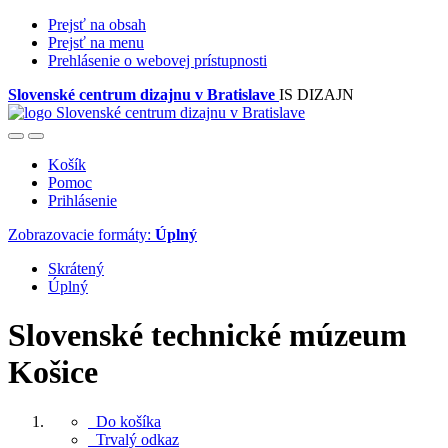
Prejsť na obsah
Prejsť na menu
Prehlásenie o webovej prístupnosti
Slovenské centrum dizajnu v Bratislave
IS DIZAJN
Košík
Pomoc
Prihlásenie
Zobrazovacie formáty:
Úplný
Skrátený
Úplný
Slovenské technické múzeum
Košice
Do košíka
Trvalý odkaz