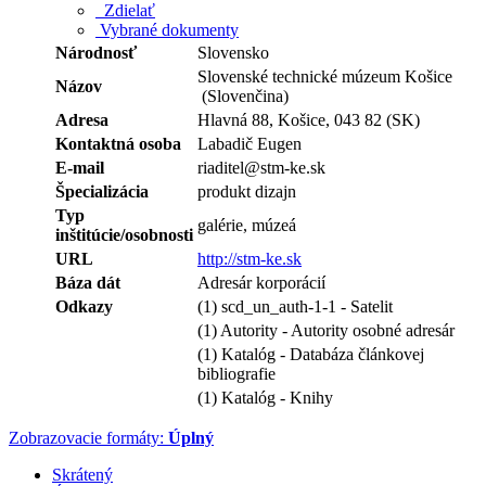
Zdielať
Vybrané dokumenty
Národnosť
Slovensko
Slovenské technické múzeum Košice
Názov
(Slovenčina)
Adresa
Hlavná 88, Košice, 043 82 (SK)
Kontaktná osoba
Labadič Eugen
E-mail
riaditel@stm-ke.sk
Špecializácia
produkt dizajn
Typ
galérie, múzeá
inštitúcie/osobnosti
URL
http://stm-ke.sk
Báza dát
Adresár korporácií
Odkazy
(1) scd_un_auth-1-1 - Satelit
(1) Autority - Autority osobné adresár
(1) Katalóg - Databáza článkovej
bibliografie
(1) Katalóg - Knihy
Zobrazovacie formáty:
Úplný
Skrátený