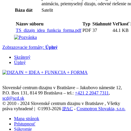
animáciu, priemyselný dizajn, odevné riešenie n
Báza dát
Satelit
Názov súboru
Typ
Stiahnuté
Veľkosť
TS_dizajn_idea_funkcia_forma.pdf
PDF
37
44.1 KB
Zobrazovacie formáty:
Úplný
Skrátený
Úplný
Slovenské centrum dizajnu v Bratislave
–
Jakubovo námestie 12
,
P.O. Box 131,
814 99
Bratislava
– tel.:
+421 2 2047 7311
,
scd@scd.sk
© 2010 - 2024 Slovenské centrum dizajnu v Bratislave , Všetky
práva vyhradené | ©1993-2026
IPAC
-
Cosmotron Slovakia, s.r.o.
Mapa stránok
Prístupnosť
Súkromie