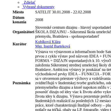
Zdielať
Vybrané dokumenty
Miesto
SATELIT 30.01.2008 - 22.02.2008
Dátum
2008
konania
Slovenské centrum dizajnu - hlavný usporiadate
Organizátori
ŠKOLA DIZAJNU - Súkromná škola umeleck
priemyslu, Bratislava - spoluusporiadateľ
Kubíková Klára
Kurátor
Mgr. Ingrid Barteková
Výstava vo výstavnom a informačnom bode Satel
prvou z cyklu výstav pod názvom IDEA + FU
FORMA = DIZAJN usporiadaných k 10. výroč
založenia Súkromnej strednej umeleckej školy d
Bratislave. Ambíciou výstavy je poukázať na tiet
východiskové prvky IDEA – FUNKCIA - FOR
sa v otvorenom priestore výchovy a vzdelávania
Poznámka
zviditeľňujú v študentskej tvorbe grafického, o
priemyselného dizajnu a ktoré napokon môžu v 2
posunúť dizajn od idey viac k životu alebo vykr
života idey k dizajnu. Výstava prezentuje prehľ
študentských realizácií za posledných 12 mesiac
práce, ktoré charakterizujú študijné odbory – pla
potlače na tričká, obaly na LP, fotografie, video 