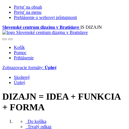
Prejsť na obsah
Prejsť na menu
Prehlásenie o webovej prístupnosti
Slovenské centrum dizajnu v Bratislave
IS DIZAJN
Košík
Pomoc
Prihlásenie
Zobrazovacie formáty:
Úplný
Skrátený
Úplný
DIZAJN = IDEA + FUNKCIA
+ FORMA
Do košíka
Trvalý odkaz