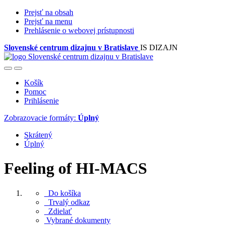
Prejsť na obsah
Prejsť na menu
Prehlásenie o webovej prístupnosti
Slovenské centrum dizajnu v Bratislave
IS DIZAJN
Košík
Pomoc
Prihlásenie
Zobrazovacie formáty:
Úplný
Skrátený
Úplný
Feeling of HI-MACS
Do košíka
Trvalý odkaz
Zdielať
Vybrané dokumenty