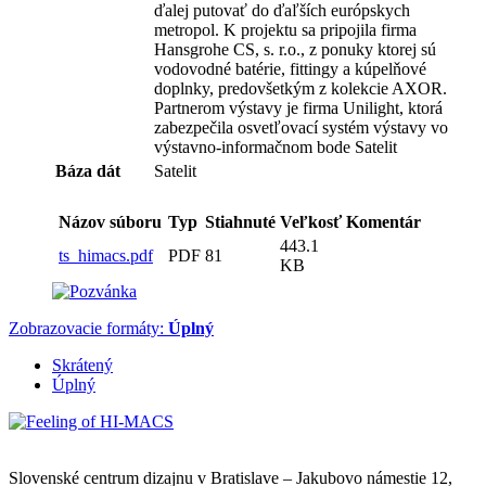
ďalej putovať do ďaľších európskych
metropol. K projektu sa pripojila firma
Hansgrohe CS, s. r.o., z ponuky ktorej sú
vodovodné batérie, fittingy a kúpelňové
doplnky, predovšetkým z kolekcie AXOR.
Partnerom výstavy je firma Unilight, ktorá
zabezpečila osvetľovací systém výstavy vo
výstavno-informačnom bode Satelit
Báza dát
Satelit
Názov súboru
Typ
Stiahnuté
Veľkosť
Komentár
443.1
ts_himacs.pdf
PDF
81
KB
Zobrazovacie formáty:
Úplný
Skrátený
Úplný
Slovenské centrum dizajnu v Bratislave
–
Jakubovo námestie 12
,