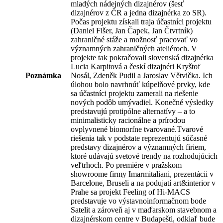
mladých nádejných dizajnérov (šesť
dizajnérov z ČR a jedna dizajnérka zo SR).
Počas projektu získali traja účastníci projektu
(Daniel Fišer, Jan Čapek, Jan Čtvrtník)
zahraničné stáže a možnosť pracovať vo
významných zahraničných ateliéroch. V
projekte tak pokračovali slovenská dizajnérka
Lucia Karpitová a českí dizajnéri Kryštof
Poznámka
Nosál, Zdeněk Pudil a Jaroslav Větvička. Ich
úlohou bolo navrhnúť kúpelňové prvky, kde
sa účastníci projektu zamerali na riešenie
nových podôb umývadiel. Konečné výsledky
predstavujú protipólne alternatívy – a to
minimalisticky racionálne a prírodou
ovplyvnené biomorfne tvarované.Tvarové
riešenia tak v podstate reprezentujú súčasné
predstavy dizajnérov a významných firiem,
ktoré udávajú svetové trendy na rozhodujúcich
veľtrhoch. Po premiére v pražskom
showroome firmy Imarmitaliani, prezentácii v
Barcelone, Bruseli a na podujatí art&interior v
Prahe sa projekt Feeling of Hi-MACS
predstavuje vo výstavnoinformačnom bode
Satelit a zároveň aj v maďarskom stavebnom a
dizajnérskom centre v Budapešti, odkiaľ bude