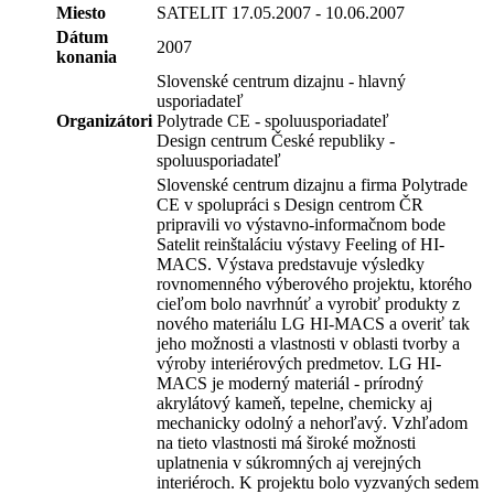
Miesto
SATELIT 17.05.2007 - 10.06.2007
Dátum
2007
konania
Slovenské centrum dizajnu - hlavný
usporiadateľ
Organizátori
Polytrade CE - spoluusporiadateľ
Design centrum České republiky -
spoluusporiadateľ
Slovenské centrum dizajnu a firma Polytrade
CE v spolupráci s Design centrom ČR
pripravili vo výstavno-informačnom bode
Satelit reinštaláciu výstavy Feeling of HI-
MACS. Výstava predstavuje výsledky
rovnomenného výberového projektu, ktorého
cieľom bolo navrhnúť a vyrobiť produkty z
nového materiálu LG HI-MACS a overiť tak
jeho možnosti a vlastnosti v oblasti tvorby a
výroby interiérových predmetov. LG HI-
MACS je moderný materiál - prírodný
akrylátový kameň, tepelne, chemicky aj
mechanicky odolný a nehorľavý. Vzhľadom
na tieto vlastnosti má široké možnosti
uplatnenia v súkromných aj verejných
interiéroch. K projektu bolo vyzvaných sedem