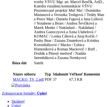
tvorby VŠVU Mgr. art. Marcel Benčík, ArtD.,
Katedra vizuálnej komunikácie VŠVU
Prezentované projekty Muč Ma! / Dominika
Martanová a Veronika Troligová // Teddy Man
a Peace Man / Daniela Fagová a Jana Leňová
// Notabene a Bears / Andrea Ševčíková a
Marek Menke // Nakladaní – Nakládaní /
Andrea Ganoczyová a Anna Ulahelová //
KOMAC / Lenka Cábová a Juraj Kočár //
Pushy Bear / Zuzana Zmateková a Kristína
Koronthályová // Macko / Ľubica
Humeníková a Roman Mackovič // Buff ,
Drsňák a Plnený medveď / Natália
Jarembáková a Zuzana Nemkyová
Báza dát
Satelit
Názov súboru
Typ
Stiahnuté
Veľkosť
Komentár
MACKO_TS_2.pdf
PDF
37
67.3 KB
Zobrazovacie formáty:
Úplný
Skrátený
Úplný