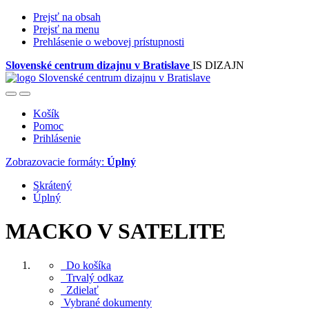
Prejsť na obsah
Prejsť na menu
Prehlásenie o webovej prístupnosti
Slovenské centrum dizajnu v Bratislave
IS DIZAJN
Košík
Pomoc
Prihlásenie
Zobrazovacie formáty:
Úplný
Skrátený
Úplný
MACKO V SATELITE
Do košíka
Trvalý odkaz
Zdielať
Vybrané dokumenty