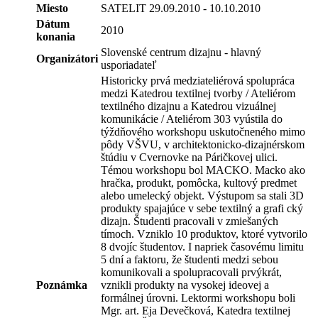
Miesto
SATELIT 29.09.2010 - 10.10.2010
Dátum
2010
konania
Slovenské centrum dizajnu - hlavný
Organizátori
usporiadateľ
Historicky prvá medziateliérová spolupráca
medzi Katedrou textilnej tvorby / Ateliérom
textilného dizajnu a Katedrou vizuálnej
komunikácie / Ateliérom 303 vyústila do
týždňového workshopu uskutočneného mimo
pôdy VŠVU, v architektonicko-dizajnérskom
štúdiu v Cvernovke na Páričkovej ulici.
Témou workshopu bol MACKO. Macko ako
hračka, produkt, pomôcka, kultový predmet
alebo umelecký objekt. Výstupom sa stali 3D
produkty spajajúce v sebe textilný a grafi cký
dizajn. Študenti pracovali v zmiešaných
tímoch. Vzniklo 10 produktov, ktoré vytvorilo
8 dvojíc študentov. I napriek časovému limitu
5 dní a faktoru, že študenti medzi sebou
komunikovali a spolupracovali prvýkrát,
Poznámka
vznikli produkty na vysokej ideovej a
formálnej úrovni. Lektormi workshopu boli
Mgr. art. Eja Devečková, Katedra textilnej