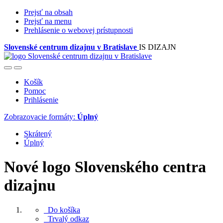
Prejsť na obsah
Prejsť na menu
Prehlásenie o webovej prístupnosti
Slovenské centrum dizajnu v Bratislave
IS DIZAJN
Košík
Pomoc
Prihlásenie
Zobrazovacie formáty:
Úplný
Skrátený
Úplný
Nové logo Slovenského centra
dizajnu
Do košíka
Trvalý odkaz