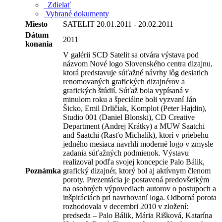
Zdielať
Vybrané dokumenty
Miesto
SATELIT 20.01.2011 - 20.02.2011
Dátum
2011
konania
V galérii SCD Satelit sa otvára výstava pod
názvom Nové logo Slovenského centra dizajnu,
ktorá predstavuje súťažné návrhy lôg desiatich
renomovaných grafických dizajnérov a
grafických štúdií. Súťaž bola vypísaná v
minulom roku a špeciálne boli vyzvaní Ján
Šicko, Emil Drličiak, Komplot (Peter Hajdin),
Studio 001 (Daniel Blonski), CD Creative
Department (Andrej Krátky) a MUW Saatchi
and Saatchi (Rasťo Michalík), ktorí v priebehu
jedného mesiaca navrhli moderné logo v zmysle
zadania súťažných podmienok. Výstavu
realizoval podľa svojej koncepcie Palo Bálik,
Poznámka
grafický dizajnér, ktorý bol aj aktívnym členom
poroty. Prezentácia je postavená predovšetkým
na osobných výpovediach autorov o postupoch a
inšpiráciách pri navrhovaní loga. Odborná porota
rozhodovala v decembri 2010 v zložení:
predseda – Palo Bálik, Mária Rišková, Katarína