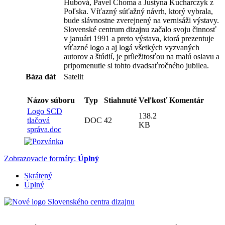
Hubová, Pavel Choma a Justyna Kucharczyk z
Poľska. Víťazný súťažný návrh, ktorý vybrala,
bude slávnostne zverejnený na vernisáži výstavy.
Slovenské centrum dizajnu začalo svoju činnosť
v januári 1991 a preto výstava, ktorá prezentuje
víťazné logo a aj logá všetkých vyzvaných
autorov a štúdií, je príležitosťou na malú oslavu a
pripomenutie si tohto dvadsaťročného jubilea.
Báza dát
Satelit
Názov súboru
Typ
Stiahnuté
Veľkosť
Komentár
Logo SCD
138.2
tlačová
DOC
42
KB
správa.doc
Zobrazovacie formáty:
Úplný
Skrátený
Úplný