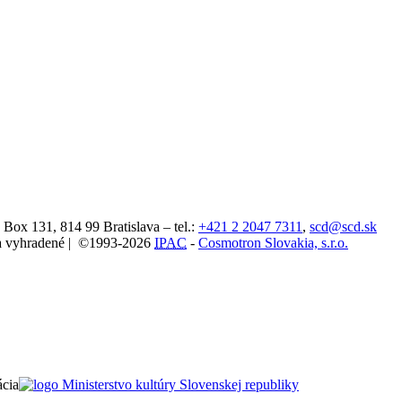
. Box 131,
814 99
Bratislava
– tel.:
+421 2 2047 7311
,
scd@scd.sk
áva vyhradené | ©1993-2026
IPAC
-
Cosmotron Slovakia, s.r.o.
ácia