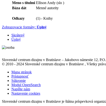
Meno s titulmi
Ellison Andy (slo )
Báza dát
Menné autority
Odkazy
(1) - Knihy
Zobrazovacie formáty:
Úplný
Skrátený
Úplný
Slovenské centrum dizajnu v Bratislave
–
Jakubovo námestie 12
, P.O
© 2010 - 2024 Slovenské centrum dizajnu v Bratislave , Všetky pr
Mapa stránok
Prístupnosť
Súkromie
Modul OpenSearch
Napíšte nám
Nastavenie cookies
Slovenské centrum dizajnu v Bratislave je štátna príspevková organiz