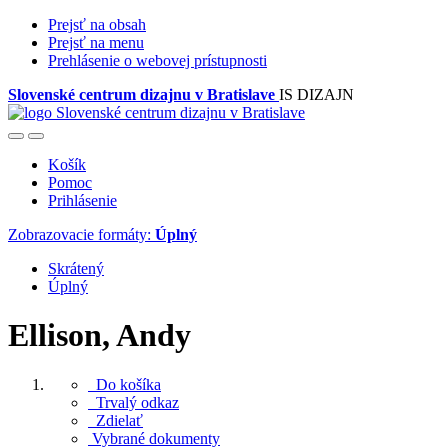
Prejsť na obsah
Prejsť na menu
Prehlásenie o webovej prístupnosti
Slovenské centrum dizajnu v Bratislave
IS DIZAJN
Košík
Pomoc
Prihlásenie
Zobrazovacie formáty:
Úplný
Skrátený
Úplný
Ellison, Andy
Do košíka
Trvalý odkaz
Zdielať
Vybrané dokumenty