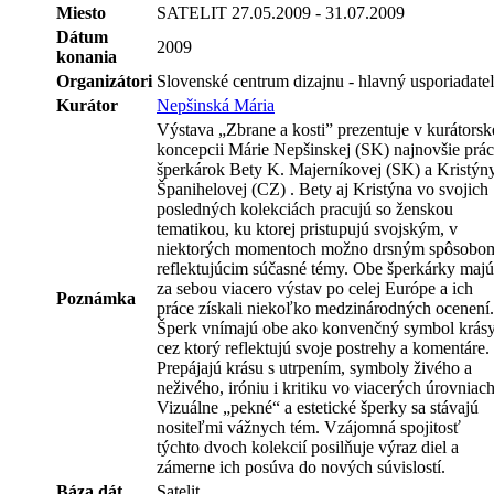
Miesto
SATELIT 27.05.2009 - 31.07.2009
Dátum
2009
konania
Organizátori
Slovenské centrum dizajnu - hlavný usporiadate
Kurátor
Nepšinská Mária
Výstava „Zbrane a kosti” prezentuje v kurátorsk
koncepcii Márie Nepšinskej (SK) najnovšie prá
šperkárok Bety K. Majerníkovej (SK) a Kristýn
Španihelovej (CZ) . Bety aj Kristýna vo svojich
posledných kolekciách pracujú so ženskou
tematikou, ku ktorej pristupujú svojským, v
niektorých momentoch možno drsným spôsobo
reflektujúcim súčasné témy. Obe šperkárky majú
za sebou viacero výstav po celej Európe a ich
Poznámka
práce získali niekoľko medzinárodných ocenení.
Šperk vnímajú obe ako konvenčný symbol krásy
cez ktorý reflektujú svoje postrehy a komentáre.
Prepájajú krásu s utrpením, symboly živého a
neživého, iróniu i kritiku vo viacerých úrovniach
Vizuálne „pekné“ a estetické šperky sa stávajú
nositeľmi vážnych tém. Vzájomná spojitosť
týchto dvoch kolekcií posilňuje výraz diel a
zámerne ich posúva do nových súvislostí.
Báza dát
Satelit