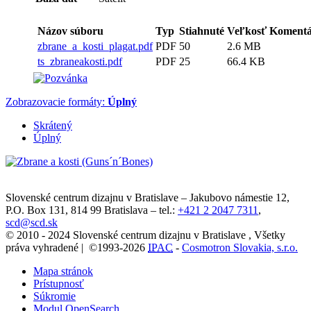
Názov súboru
Typ
Stiahnuté
Veľkosť
Koment
zbrane_a_kosti_plagat.pdf
PDF
50
2.6 MB
ts_zbraneakosti.pdf
PDF
25
66.4 KB
Zobrazovacie formáty:
Úplný
Skrátený
Úplný
Slovenské centrum dizajnu v Bratislave
–
Jakubovo námestie 12
,
P.O. Box 131,
814 99
Bratislava
– tel.:
+421 2 2047 7311
,
scd@scd.sk
© 2010 - 2024 Slovenské centrum dizajnu v Bratislave , Všetky
práva vyhradené | ©1993-2026
IPAC
-
Cosmotron Slovakia, s.r.o.
Mapa stránok
Prístupnosť
Súkromie
Modul OpenSearch