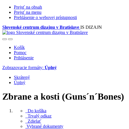
Prejsť na obsah
Prejsť na menu
Prehlásenie o webovej prístupnosti
Slovenské centrum dizajnu v Bratislave
IS DIZAJN
Košík
Pomoc
Prihlásenie
Zobrazovacie formáty:
Úplný
Skrátený
Úplný
Zbrane a kosti (Guns´n´Bones)
Do košíka
Trvalý odkaz
Zdielať
Vybrané dokumenty