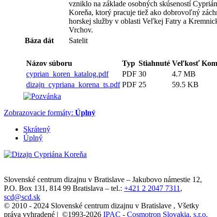
vzniklo na základe osobných skúseností Cypriá
Koreňa, ktorý pracuje tiež ako dobrovoľný zách
horskej služby v oblasti Veľkej Fatry a Kremni
Vrchov.
Báza dát
Satelit
Názov súboru
Typ
Stiahnuté
Veľkosť
Kom
cyprian_koren_katalog.pdf
PDF
30
4.7 MB
dizajn_cypriana_korena_ts.pdf
PDF
25
59.5 KB
Zobrazovacie formáty:
Úplný
Skrátený
Úplný
Slovenské centrum dizajnu v Bratislave
–
Jakubovo námestie 12
,
P.O. Box 131,
814 99
Bratislava
– tel.:
+421 2 2047 7311
,
scd@scd.sk
© 2010 - 2024 Slovenské centrum dizajnu v Bratislave , Všetky
práva vyhradené | ©1993-2026
IPAC
-
Cosmotron Slovakia, s.r.o.