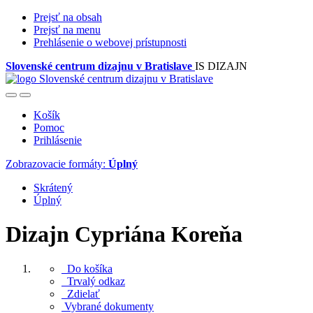
Prejsť na obsah
Prejsť na menu
Prehlásenie o webovej prístupnosti
Slovenské centrum dizajnu v Bratislave
IS DIZAJN
Košík
Pomoc
Prihlásenie
Zobrazovacie formáty:
Úplný
Skrátený
Úplný
Dizajn Cypriána Koreňa
Do košíka
Trvalý odkaz
Zdielať
Vybrané dokumenty