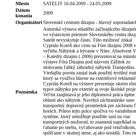
Miesto
SATELIT 16.04.2009 - 24.05.2009
Dátum
2009
konania
Organizátori
Slovenské centrum dizajnu - hlavný usporiadate
Autorská výstava mladého začínajúceho dizajnér
vo výstavnom priestore Slovenského centra diza
Satelit nevyskytuje často. Túto možnosť získal
Cyprián Koreň ako cenu na Fóre dizajnu 2008 v
veľtrhu Nábytok a bývanie v Nitre. Absolvent
– Katedry dizajnu ( 2006) prezentoval na minul
výstave Fóra Dizajnu pod názvom Zážitok zo
stolovania ľahký záhradný nábytok Trampolíno.
Vtedajšiu porotu zaujal inak použitý textilný mat
ktorý sa využíva hlavne na exteriérové reklamné
Cyprián Koreň na výstave prezentuje okrem rô
typov nábytku pre exteriér aj svoje školské proje
Poznámka
Veľmi zaujímavá je jeho diplomová práca úplne 
oblasti ako nábytok. Navrhol záchranárske sane 
transportný dopravný prostriedok pre záchranu ľ
horách. Prínos tejto práce spočíva vo variabilno
systéme, ktorý umožňuje použitie saní na viac
transportných možností, to znamená napríklad n
ťahanie po snehu, vyťahovanie pod vrtuľníkom,
spúšťanie v skalnej stene, aj ako nosidlá. Toto ri