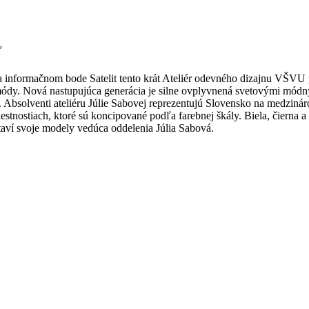
ľ
 informačnom bode Satelit tento krát Ateliér odevného dizajnu VŠVU 
 módy. Nová nastupujúca generácia je silne ovplyvnená svetovými módn
e. Absolventi ateliéru Júlie Sabovej reprezentujú Slovensko na medziná
stnostiach, ktoré sú koncipované podľa farebnej škály. Biela, čierna a 
staví svoje modely vedúca oddelenia Júlia Sabová.