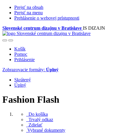
Prejsť na obsah
Prejsť na menu
Prehlásenie o webovej prístupnosti
Slovenské centrum dizajnu v Bratislave
IS DIZAJN
Košík
Pomoc
Prihlásenie
Zobrazovacie formáty:
Úplný
Skrátený
Úplný
Fashion Flash
Do košíka
Trvalý odkaz
Zdielať
Vybrané dokumenty