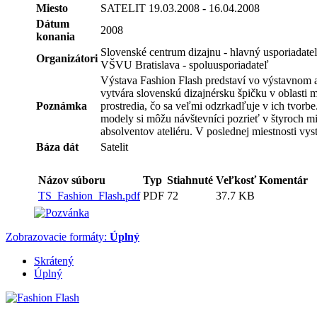
Miesto
SATELIT 19.03.2008 - 16.04.2008
Dátum
2008
konania
Slovenské centrum dizajnu - hlavný usporiadate
Organizátori
VŠVU Bratislava - spoluusporiadateľ
Výstava Fashion Flash predstaví vo výstavnom a
vytvára slovenskú dizajnérsku špičku v oblasti
Poznámka
prostredia, čo sa veľmi odzrkadľuje v ich tvorb
modely si môžu návštevníci pozrieť v štyroch mie
absolventov ateliéru. V poslednej miestnosti vy
Báza dát
Satelit
Názov súboru
Typ
Stiahnuté
Veľkosť
Komentár
TS_Fashion_Flash.pdf
PDF
72
37.7 KB
Zobrazovacie formáty:
Úplný
Skrátený
Úplný