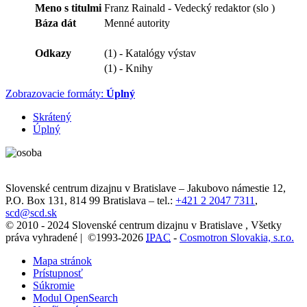
Meno s titulmi
Franz Rainald - Vedecký redaktor (slo )
Báza dát
Menné autority
Odkazy
(1) - Katalógy výstav
(1) - Knihy
Zobrazovacie formáty:
Úplný
Skrátený
Úplný
Slovenské centrum dizajnu v Bratislave
–
Jakubovo námestie 12
,
P.O. Box 131,
814 99
Bratislava
– tel.:
+421 2 2047 7311
,
scd@scd.sk
© 2010 - 2024 Slovenské centrum dizajnu v Bratislave , Všetky
práva vyhradené | ©1993-2026
IPAC
-
Cosmotron Slovakia, s.r.o.
Mapa stránok
Prístupnosť
Súkromie
Modul OpenSearch