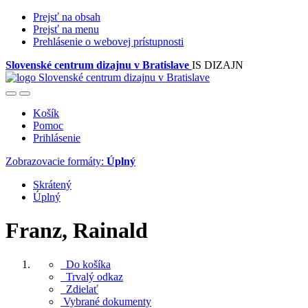
Prejsť na obsah
Prejsť na menu
Prehlásenie o webovej prístupnosti
Slovenské centrum dizajnu v Bratislave
IS DIZAJN
Košík
Pomoc
Prihlásenie
Zobrazovacie formáty:
Úplný
Skrátený
Úplný
Franz, Rainald
Do košíka
Trvalý odkaz
Zdielať
Vybrané dokumenty