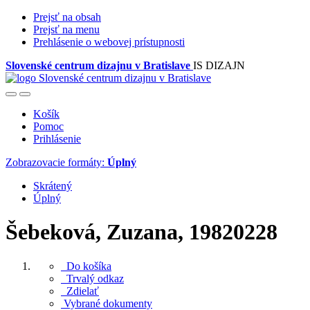
Prejsť na obsah
Prejsť na menu
Prehlásenie o webovej prístupnosti
Slovenské centrum dizajnu v Bratislave
IS DIZAJN
Košík
Pomoc
Prihlásenie
Zobrazovacie formáty:
Úplný
Skrátený
Úplný
Šebeková, Zuzana, 19820228
Do košíka
Trvalý odkaz
Zdielať
Vybrané dokumenty