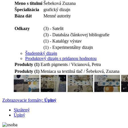
Meno s titulmi
Šebeková Zuzana
Špecializácia
grafický dizajn
Báza dát
Menné autority
Odkazy
(3) - Satelit
(3) - Databáza článkovej bibliografie
(1) - Katalógy výstav
(1) - Experimentálny dizajn
Študentský dizajn
Produktový dizajn s pridanou hodnotou
Produkty (1)
Earth pigments / Vicianová, Petra
Produkty (1)
Meniaca sa textilná tlač / Šebeková, Zuzana
Zobrazovacie formáty:
Úplný
Skrátený
Úplný