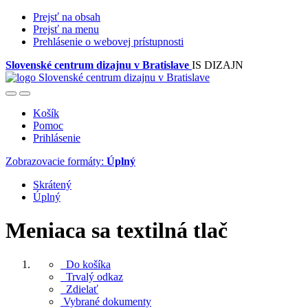
Prejsť na obsah
Prejsť na menu
Prehlásenie o webovej prístupnosti
Slovenské centrum dizajnu v Bratislave
IS DIZAJN
Košík
Pomoc
Prihlásenie
Zobrazovacie formáty:
Úplný
Skrátený
Úplný
Meniaca sa textilná tlač
Do košíka
Trvalý odkaz
Zdielať
Vybrané dokumenty