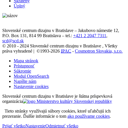
Skrátený
Úplný
Slovenské centrum dizajnu v Bratislave
–
Jakubovo námestie 12
,
P.O. Box 131,
814 99
Bratislava
– tel.:
+421 2 2047 7311
,
scd@scd.sk
© 2010 - 2024 Slovenské centrum dizajnu v Bratislave , Všetky
práva vyhradené | ©1993-2026
IPAC
-
Cosmotron Slovakia, s.r.o.
Mapa stránok
Prístupnosť
Súkromie
Modul OpenSearch
Napíšte nám
Nastavenie cookies
Slovenské centrum dizajnu v Bratislave je štátna príspevková
organizácia
Tieto stránky využívajú súbory cookies, ktoré uľahčujú ich
prezeranie. Ďalšie informácie o tom
ako používame cookies
.
Prijať všetko
Nastavenie
Odmietnuť všetko