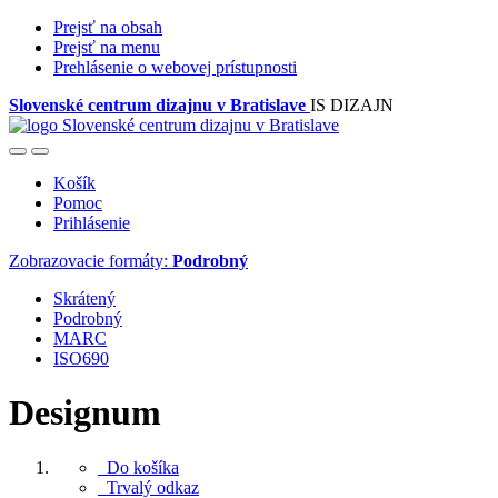
Prejsť na obsah
Prejsť na menu
Prehlásenie o webovej prístupnosti
Slovenské centrum dizajnu v Bratislave
IS DIZAJN
Košík
Pomoc
Prihlásenie
Zobrazovacie formáty:
Podrobný
Skrátený
Podrobný
MARC
ISO690
Designum
Do košíka
Trvalý odkaz