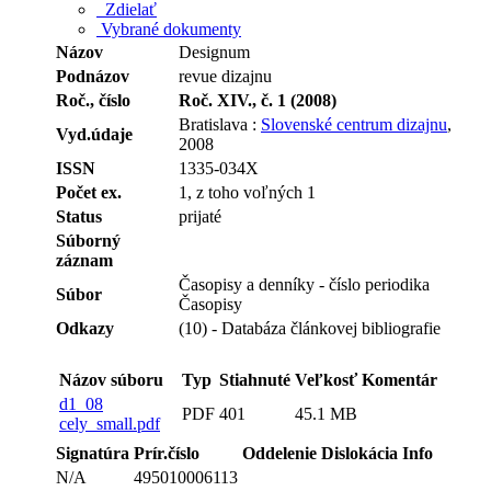
Zdielať
Vybrané dokumenty
Názov
Designum
Podnázov
revue dizajnu
Roč., číslo
Roč. XIV., č. 1 (2008)
Bratislava :
Slovenské centrum dizajnu
,
Vyd.údaje
2008
ISSN
1335-034X
Počet ex.
1, z toho voľných 1
Status
prijaté
Súborný
záznam
Časopisy a denníky - číslo periodika
Súbor
Časopisy
Odkazy
(10) - Databáza článkovej bibliografie
Názov súboru
Typ
Stiahnuté
Veľkosť
Komentár
d1_08
PDF
401
45.1 MB
cely_small.pdf
Signatúra
Prír.číslo
Oddelenie
Dislokácia
Info
N/A
495010006113