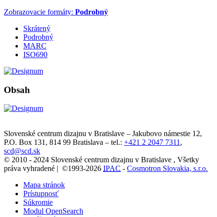
Zobrazovacie formáty:
Podrobný
Skrátený
Podrobný
MARC
ISO690
Obsah
Slovenské centrum dizajnu v Bratislave
–
Jakubovo námestie 12
,
P.O. Box 131,
814 99
Bratislava
– tel.:
+421 2 2047 7311
,
scd@scd.sk
© 2010 - 2024 Slovenské centrum dizajnu v Bratislave , Všetky
práva vyhradené | ©1993-2026
IPAC
-
Cosmotron Slovakia, s.r.o.
Mapa stránok
Prístupnosť
Súkromie
Modul OpenSearch