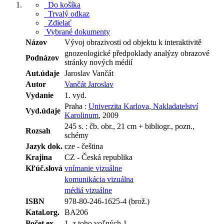
Do košíka
Trvalý odkaz
Zdielať
Vybrané dokumenty
Názov
Vývoj obrazivosti od objektu k interaktivitě
gnozeologické předpoklady analýzy obrazové
Podnázov
stránky nových médií
Aut.údaje
Jaroslav Vančát
Autor
Vančát Jaroslav
Vydanie
1. vyd.
Praha :
Univerzita Karlova, Nakladatelství
Vyd.údaje
Karolinum
, 2009
245 s. : čb. obr., 21 cm + bibliogr., pozn.,
Rozsah
schémy
Jazyk dok.
cze - čeština
Krajina
CZ - Česká republika
Kľúč.slová
vnímanie vizuálne
komunikácia vizuálna
médiá vizuálne
ISBN
978-80-246-1625-4 (brož.)
Katal.org.
BA206
Počet ex.
1, z toho voľných 1