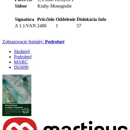
Súbor
Knihy Monografie
Signatúra
Prír.číslo
Oddelenie
Dislokácia
Info
A 1.1/VAN
2488
1
57
Zobrazovacie formáty:
Podrobný
Skrátený
Podrobný
MARC
ISO690