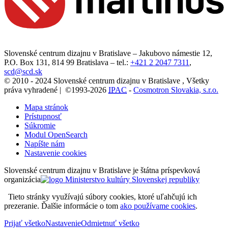
Slovenské centrum dizajnu v Bratislave
–
Jakubovo námestie 12
,
P.O. Box 131,
814 99
Bratislava
– tel.:
+421 2 2047 7311
,
scd@scd.sk
© 2010 - 2024 Slovenské centrum dizajnu v Bratislave , Všetky
práva vyhradené | ©1993-2026
IPAC
-
Cosmotron Slovakia, s.r.o.
Mapa stránok
Prístupnosť
Súkromie
Modul OpenSearch
Napíšte nám
Nastavenie cookies
Slovenské centrum dizajnu v Bratislave je štátna príspevková
organizácia
Tieto stránky využívajú súbory cookies, ktoré uľahčujú ich
prezeranie. Ďalšie informácie o tom
ako používame cookies
.
Prijať všetko
Nastavenie
Odmietnuť všetko