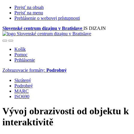
Prejsť na obsah
Prejsť na menu
Prehlásenie o webovej prístupnosti
Slovenské centrum dizajnu v Bratislave
IS DIZAJN
Košík
Pomoc
Prihlásenie
Zobrazovacie formáty:
Podrobný
Skrátený
Podrobný
MARC
ISO690
Vývoj obrazivosti od objektu k
interaktivitě