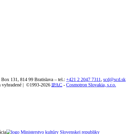
. Box 131,
814 99
Bratislava
– tel.:
+421 2 2047 7311
,
scd@scd.sk
áva vyhradené | ©1993-2026
IPAC
-
Cosmotron Slovakia, s.r.o.
ácia