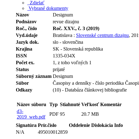
Zdielať
Vybrané dokumenty
Názov
Designum
Podnázov
revue dizajnu
Roč., číslo
Roč. XXV., č. 3 (2019)
Vyd.údaje
Bratislava :
Slovenské centrum dizajnu
, 20
Jazyk dok.
slo - slovenčina
Krajina
SK - Slovenská republika
ISSN
1335-034X
Počet ex.
1, z toho voľných 1
Status
prijaté
Súborný záznam
Designum
Súbor
Časopisy a denníky - číslo periodika Časop
Odkazy
(10) - Databáza článkovej bibliografie
Názov súboru
Typ
Stiahnuté
Veľkosť
Komentár
d3-
PDF
95
20.7 MB
2019_web.pdf
Signatúra
Prír.číslo
Oddelenie
Dislokácia
Info
N/A
495010012859