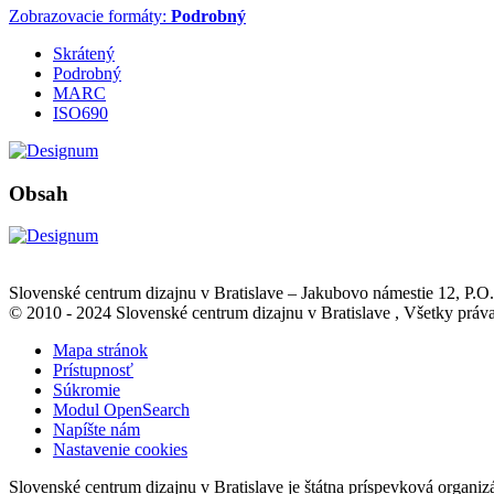
Zobrazovacie formáty:
Podrobný
Skrátený
Podrobný
MARC
ISO690
Obsah
Slovenské centrum dizajnu v Bratislave
–
Jakubovo námestie 12
, P.O
© 2010 - 2024 Slovenské centrum dizajnu v Bratislave , Všetky pr
Mapa stránok
Prístupnosť
Súkromie
Modul OpenSearch
Napíšte nám
Nastavenie cookies
Slovenské centrum dizajnu v Bratislave je štátna príspevková organiz