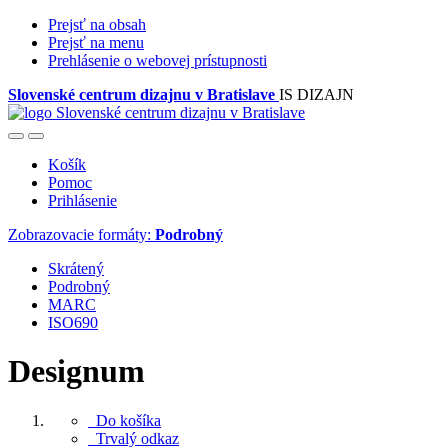
Prejsť na obsah
Prejsť na menu
Prehlásenie o webovej prístupnosti
Slovenské centrum dizajnu v Bratislave
IS DIZAJN
Košík
Pomoc
Prihlásenie
Zobrazovacie formáty:
Podrobný
Skrátený
Podrobný
MARC
ISO690
Designum
Do košíka
Trvalý odkaz