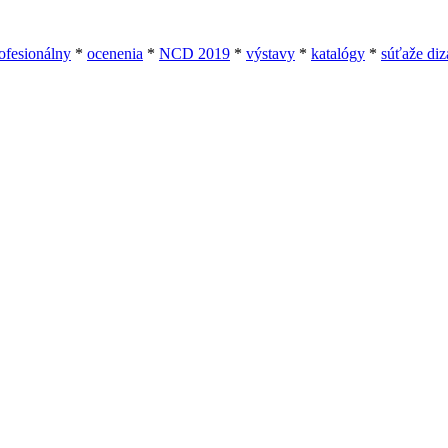
rofesionálny
*
ocenenia
*
NCD 2019
*
výstavy
*
katalógy
*
súťaže diz