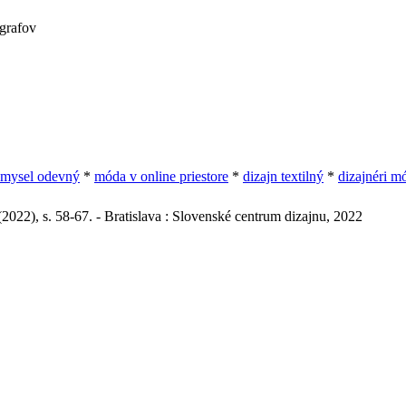
ografov
emysel odevný
*
móda v online priestore
*
dizajn textilný
*
dizajnéri m
2022), s. 58-67. - Bratislava : Slovenské centrum dizajnu, 2022