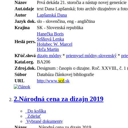
Názov
Prvá dekáda 21. storočia a nástup novej generácie
Aut.údaje
text Dana Lapšanská; foto archív dizajnérov a fot
Autor
Lapšanská Dana
Jazyk dok.
slo - slovenčina, eng - angličtina
Krajina
SK - Slovenská republika
Hanečka Boris
Sršňová Lenka
Heslá pers.
Holubec W. Marcel
Hrča Martin
Kľúč.slová
dizajn módny
*
priemysel módny-slovenský
*
pri
Katal.org.
BA206
Zdroj.dok.
Designum : časopis o dizajne. Roč. XXVIII., č. 1 (
Súbor
Databáza článkovej bibliografie
URL
http://www.
scd
.sk
2.
Národná cena za dizajn 2019
Do košíka
Zdielať
Vybrané dokumenty
Názov
Národná cena za dizajn 2019