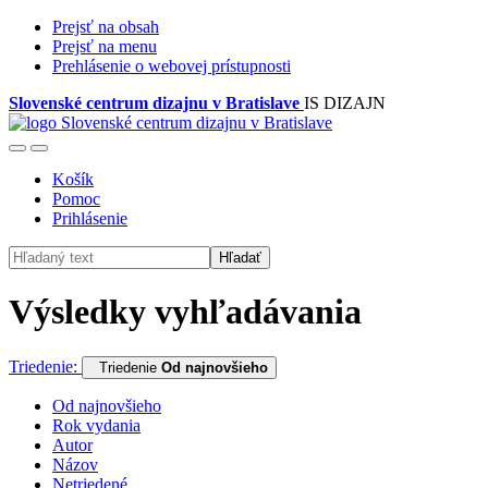
Prejsť na obsah
Prejsť na menu
Prehlásenie o webovej prístupnosti
Slovenské centrum dizajnu v Bratislave
IS DIZAJN
Košík
Pomoc
Prihlásenie
Hľadať
Výsledky vyhľadávania
Triedenie:
Triedenie
Od najnovšieho
Od najnovšieho
Rok vydania
Autor
Názov
Netriedené