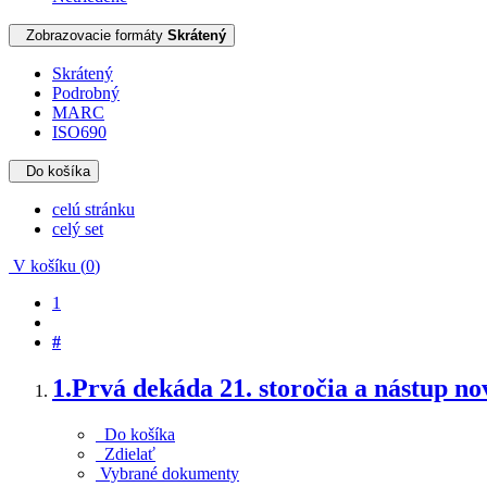
Zobrazovacie formáty
Skrátený
Skrátený
Podrobný
MARC
ISO690
Do košíka
celú stránku
celý set
V košíku (
0
)
1
#
1.
Prvá dekáda 21. storočia a nástup no
Do košíka
Zdielať
Vybrané dokumenty