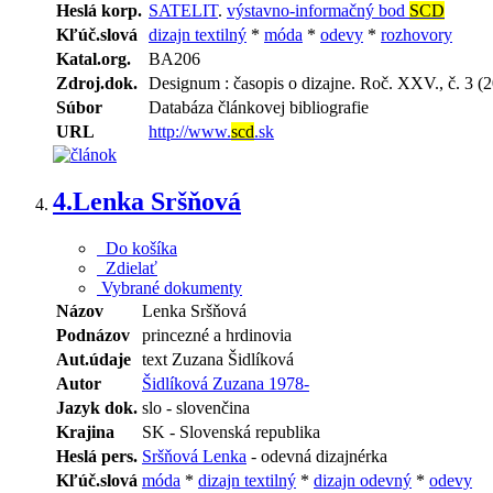
Heslá korp.
SATELIT
.
výstavno-informačný bod
SCD
Kľúč.slová
dizajn textilný
*
móda
*
odevy
*
rozhovory
Katal.org.
BA206
Zdroj.dok.
Designum : časopis o dizajne. Roč. XXV., č. 3 (20
Súbor
Databáza článkovej bibliografie
URL
http://www.
scd
.sk
4.
Lenka Sršňová
Do košíka
Zdielať
Vybrané dokumenty
Názov
Lenka Sršňová
Podnázov
princezné a hrdinovia
Aut.údaje
text Zuzana Šidlíková
Autor
Šidlíková Zuzana 1978-
Jazyk dok.
slo - slovenčina
Krajina
SK - Slovenská republika
Heslá pers.
Sršňová Lenka
- odevná dizajnérka
Kľúč.slová
móda
*
dizajn textilný
*
dizajn odevný
*
odevy