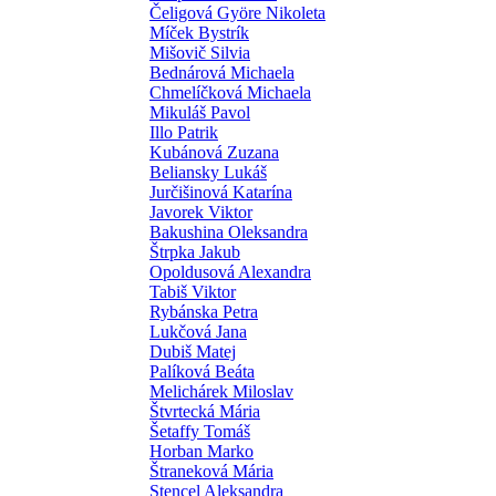
Čeligová Györe Nikoleta
Míček Bystrík
Mišovič Silvia
Bednárová Michaela
Chmelíčková Michaela
Mikuláš Pavol
Illo Patrik
Kubánová Zuzana
Beliansky Lukáš
Jurčišinová Katarína
Javorek Viktor
Bakushina Oleksandra
Štrpka Jakub
Opoldusová Alexandra
Tabiš Viktor
Rybánska Petra
Lukčová Jana
Dubiš Matej
Palíková Beáta
Melichárek Miloslav
Štvrtecká Mária
Šetaffy Tomáš
Horban Marko
Štraneková Mária
Stencel Aleksandra