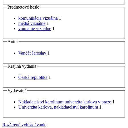
Predmetové heslo
komunikácia vizuálna
1
médiá vizuálne
1
vnímanie vizuálne
1
Autor
Vančát Jaroslav
1
Krajina vydania
Česká republika
1
Vydavateľ
Nakladatelství karolinum univerzita karlova v praze
1
Univerzita karlova, nakladatelství karolinum
1
Rozšírené vyhľadávanie