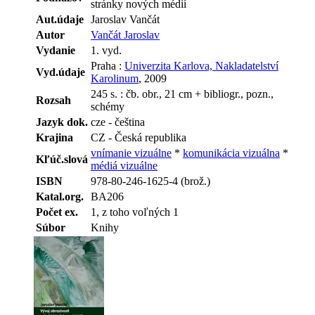
stránky nových médií
Aut.údaje
Jaroslav Vančát
Autor
Vančát Jaroslav
Vydanie
1. vyd.
Praha :
Univerzita Karlova, Nakladatelství
Vyd.údaje
Karolinum
, 2009
245 s. : čb. obr., 21 cm + bibliogr., pozn.,
Rozsah
schémy
Jazyk dok.
cze - čeština
Krajina
CZ - Česká republika
vnímanie vizuálne
*
komunikácia vizuálna
*
Kľúč.slová
médiá vizuálne
ISBN
978-80-246-1625-4 (brož.)
Katal.org.
BA206
Počet ex.
1, z toho voľných 1
Súbor
Knihy