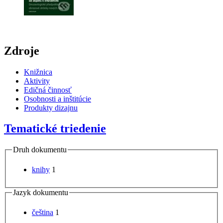
Zdroje
Knižnica
Aktivity
Edičná činnosť
Osobnosti a inštitúcie
Produkty dizajnu
Tematické triedenie
Druh dokumentu
knihy
1
Jazyk dokumentu
čeština
1