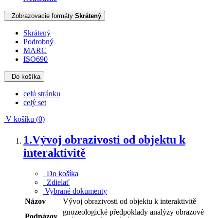
Zobrazovacie formáty
Skrátený
Skrátený
Podrobný
MARC
ISO690
Do košíka
celú stránku
celý set
V košíku (
0
)
1.
Vývoj obrazivosti od objektu k
interaktivitě
Do košíka
Zdielať
Vybrané dokumenty
Názov
Vývoj obrazivosti od objektu k interaktivitě
gnozeologické předpoklady analýzy obrazové
Podnázov