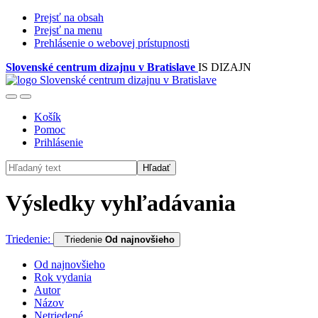
Prejsť na obsah
Prejsť na menu
Prehlásenie o webovej prístupnosti
Slovenské centrum dizajnu v Bratislave
IS DIZAJN
Košík
Pomoc
Prihlásenie
Hľadať
Výsledky vyhľadávania
Triedenie:
Triedenie
Od najnovšieho
Od najnovšieho
Rok vydania
Autor
Názov
Netriedené