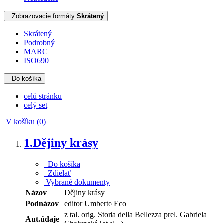
Zobrazovacie formáty
Skrátený
Skrátený
Podrobný
MARC
ISO690
Do košíka
celú stránku
celý set
V košíku (
0
)
1.
Dějiny krásy
Do košíka
Zdielať
Vybrané dokumenty
Názov
Dějiny krásy
Podnázov
editor Umberto Eco
z tal. orig. Storia della Bellezza prel. Gabriela
Aut.údaje