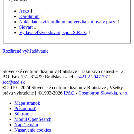
Argo
1
Karolinum
1
Nakladatelství karolinum univerzita karlova v praze
1
Slovart
1
Vydavateľstvo slovart, spol. S.R.O.,
1
Rozšírené vyhľadávanie
Slovenské centrum dizajnu v Bratislave
–
Jakubovo námestie 12
,
P.O. Box 131,
814 99
Bratislava
– tel.:
+421 2 2047 7311
,
scd@scd.sk
© 2010 - 2024 Slovenské centrum dizajnu v Bratislave , Všetky
práva vyhradené | ©1993-2026
IPAC
-
Cosmotron Slovakia, s.r.o.
Mapa stránok
Prístupnosť
Súkromie
Modul OpenSearch
Napíšte nám
Nastavenie cookies