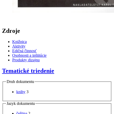
Zdroje
Knižnica
Aktivity
Edičná činnosť
Osobnosti a inštitúcie
Produkty dizajnu
Tematické triedenie
Druh dokumentu
knihy
3
Jazyk dokumentu
čeština
2