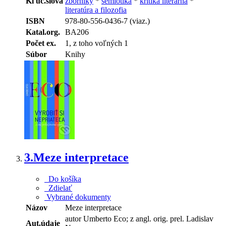
Kľúč.slová
zborníky
*
sémiotika
*
kritika literárna
*
literatúra a filozofia
ISBN
978-80-556-0436-7 (viaz.)
Katal.org.
BA206
Počet ex.
1, z toho voľných 1
Súbor
Knihy
3.
Meze interpretace
Do košíka
Zdielať
Vybrané dokumenty
Názov
Meze interpretace
autor Umberto Eco; z angl. orig. prel. Ladislav
Aut.údaje