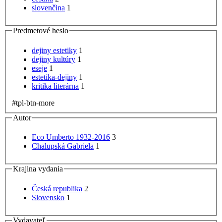
slovenčina
1
Predmetové heslo
dejiny estetiky
1
dejiny kultúry
1
eseje
1
estetika-dejiny
1
kritika literárna
1
#tpl-btn-more
Autor
Eco Umberto 1932-2016
3
Chalupská Gabriela
1
Krajina vydania
Česká republika
2
Slovensko
1
Vydavateľ