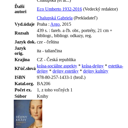
Chalupská [et al...)
Ďalší
Eco Umberto 1932-2016
(Vedecký redaktor)
autori
Chalupská Gabriela
(Prekladateľ)
Vyd.údaje
Praha :
Argo
, 2015
439 s. : fareb. a čb. obr., portréty, 21 cm +
Rozsah
bibliogr., bibliogr. odkazy, reg.
Jazyk dok.
cze - čeština
Jazyk
ita - taliančina
orig.
Krajina
CZ - Česká republika
krása-sociálne aspekty
*
krása-dejiny
*
estetika-
Kľúč.slová
dejiny
*
dejiny estetiky
*
dejiny kultúry
ISBN
978-80-257-1433-1 (brož.)
Katal.org.
BA206
Počet ex.
1, z toho voľných 1
Súbor
Knihy