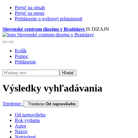
Prejsť na obsah
Prejsť na menu
Prehlásenie o webovej prístupnosti
Slovenské centrum dizajnu v Bratislave
IS DIZAJN
Košík
Pomoc
Prihlásenie
Hľadať
Výsledky vyhľadávania
Triedenie:
Triedenie
Od najnovšieho
Od najnovšieho
Rok vydania
Autor
Názov
Netriedené