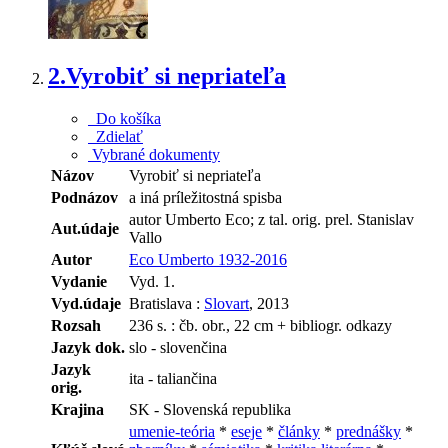
2.
Vyrobiť si nepriateľa
Do košíka
Zdielať
Vybrané dokumenty
Názov
Vyrobiť si nepriateľa
Podnázov
a iná príležitostná spisba
autor Umberto Eco; z tal. orig. prel. Stanislav
Aut.údaje
Vallo
Autor
Eco Umberto 1932-2016
Vydanie
Vyd. 1.
Vyd.údaje
Bratislava :
Slovart
, 2013
Rozsah
236 s. : čb. obr., 22 cm + bibliogr. odkazy
Jazyk dok.
slo - slovenčina
Jazyk
ita - taliančina
orig.
Krajina
SK - Slovenská republika
umenie-teória
*
eseje
*
články
*
prednášky
*