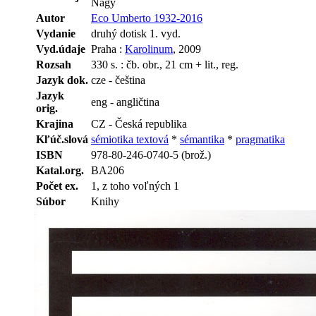
Nagy
Autor
Eco Umberto 1932-2016
Vydanie
druhý dotisk 1. vyd.
Vyd.údaje
Praha :
Karolinum
, 2009
Rozsah
330 s. : čb. obr., 21 cm + lit., reg.
Jazyk dok.
cze - čeština
Jazyk
eng - angličtina
orig.
Krajina
CZ - Česká republika
Kľúč.slová
sémiotika textová
*
sémantika
*
pragmatika
ISBN
978-80-246-0740-5 (brož.)
Katal.org.
BA206
Počet ex.
1, z toho voľných 1
Súbor
Knihy