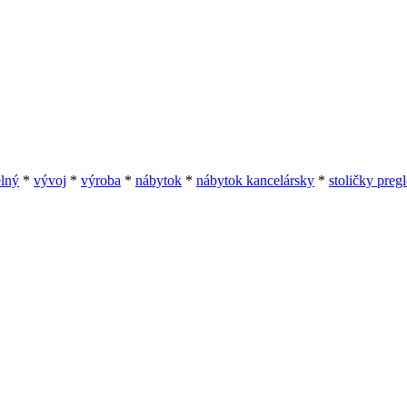
elný
*
vývoj
*
výroba
*
nábytok
*
nábytok kancelársky
*
stoličky preg