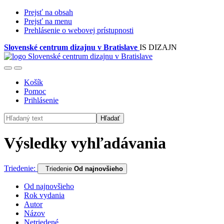
Prejsť na obsah
Prejsť na menu
Prehlásenie o webovej prístupnosti
Slovenské centrum dizajnu v Bratislave
IS DIZAJN
Košík
Pomoc
Prihlásenie
Hľadať
Výsledky vyhľadávania
Triedenie:
Triedenie
Od najnovšieho
Od najnovšieho
Rok vydania
Autor
Názov
Netriedené