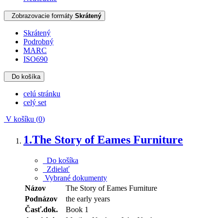
Zobrazovacie formáty
Skrátený
Skrátený
Podrobný
MARC
ISO690
Do košíka
celú stránku
celý set
V košíku (
0
)
1.
The Story of Eames Furniture
Do košíka
Zdielať
Vybrané dokumenty
Názov
The Story of Eames Furniture
Podnázov
the early years
Časť.dok.
Book 1