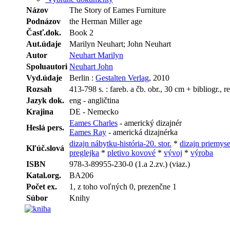
Názov
The Story of Eames Furniture
Podnázov
the Herman Miller age
Časť.dok.
Book 2
Aut.údaje
Marilyn Neuhart; John Neuhart
Autor
Neuhart Marilyn
Spoluautori
Neuhart John
Vyd.údaje
Berlin :
Gestalten Verlag
, 2010
Rozsah
413-798 s. : fareb. a čb. obr., 30 cm + bibliogr., r
Jazyk dok.
eng - angličtina
Krajina
DE - Nemecko
Eames Charles
- americký dizajnér
Heslá pers.
Eames Ray
- americká dizajnérka
dizajn nábytku-história-20. stor.
*
dizajn priemys
Kľúč.slová
preglejka
*
pletivo kovové
*
vývoj
*
výroba
ISBN
978-3-89955-230-0 (1.a 2.zv.) (viaz.)
Katal.org.
BA206
Počet ex.
1, z toho voľných 0, prezenčne 1
Súbor
Knihy