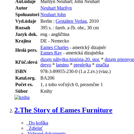
Aut.údaje
Marilyn Neuhart; John Neuhart
Autor
Neuhart Marilyn
Spoluautori
Neuhart John
Vyd.údaje
Berlin :
Gestalten Verlag
, 2010
Rozsah
395 s. : fareb. a čb. obr., 30 cm
Jazyk dok.
eng - angličtina
Krajina
DE - Nemecko
Eames Charles
- americký dizajnér
Heslá pers.
Eames Ray
- americká dizajnérka
dizajn nábytku-história-20. stor.
*
dizajn priemys
Kľúč.slová
drevo
*
lamino
*
preglejka
*
značka
ISBN
978-3-89955-230-0 (1.a 2.zv.) (viaz.)
Katal.org.
BA206
Počet ex.
1, z toho voľných 0, prezenčne 1
Súbor
Knihy
2.
The Story of Eames Furniture
Do košíka
Zdielať
Vybrané dokumenty