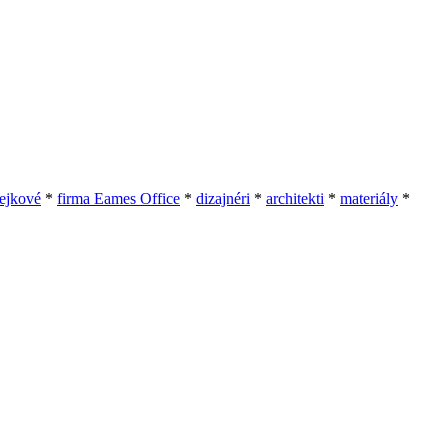
lejkové
*
firma Eames Office
*
dizajnéri
*
architekti
*
materiály
*