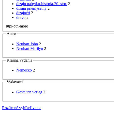
dizajn nábytku-história-20. stor.
2
dizajn priemyselný
2
dizajnéri
2
drevo
2
#tpl-btn-more
Autor
Neuhart John
2
Neuhart Marilyn
2
Krajina vydania
Nemecko
2
Vydavateľ
Gestalten verlag
2
Rozšírené vyhľadávanie