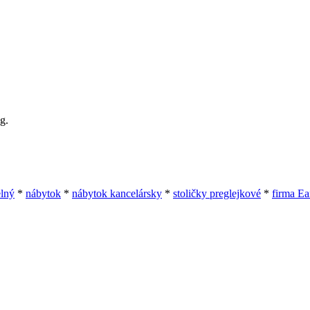
eg.
elný
*
nábytok
*
nábytok kancelársky
*
stoličky preglejkové
*
firma Ea