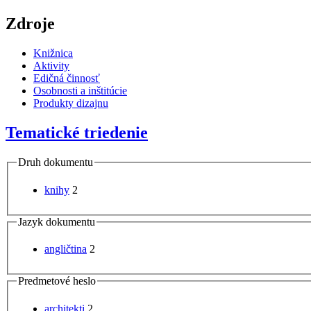
Zdroje
Knižnica
Aktivity
Edičná činnosť
Osobnosti a inštitúcie
Produkty dizajnu
Tematické triedenie
Druh dokumentu
knihy
2
Jazyk dokumentu
angličtina
2
Predmetové heslo
architekti
2