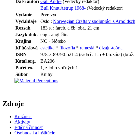
Ďalší autori
Gali André
(Vedecký redaktor)
Bull Knut Astrup 1968-
(Vedecký redaktor)
Vydanie
Prvé vyd.
Vyd.údaje
Oslo :
Norwegian Crafts v spolupráci s Arnoldsch
Rozsah
183 s. : fareb. a čb. obr., 21 cm
Jazyk dok.
eng - angličtina
Krajina
NO - Nórsko
Kľúč.slová
estetika
*
filozofia
*
remeslá
*
dizajn-teória
ISBN
978-3-89790-521-4 (sada č. 1-5 + brožúra) (brož.
Katal.org.
BA206
Počet ex.
1, z toho voľných 1
Súbor
Knihy
Zdroje
Knižnica
Aktivity
Edičná činnosť
Osobnosti a inštitúcie