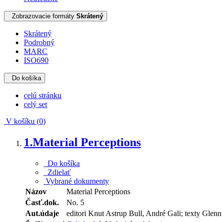
Zobrazovacie formáty
Skrátený
Skrátený
Podrobný
MARC
ISO690
Do košíka
celú stránku
celý set
V košíku (
0
)
1.
Material Perceptions
Do košíka
Zdielať
Vybrané dokumenty
Názov
Material Perceptions
Časť.dok.
No. 5
Aut.údaje
editori Knut Astrup Bull, André Gali; texty Glenn