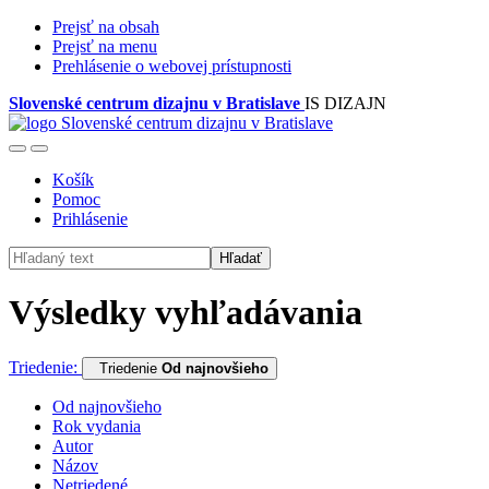
Prejsť na obsah
Prejsť na menu
Prehlásenie o webovej prístupnosti
Slovenské centrum dizajnu v Bratislave
IS DIZAJN
Košík
Pomoc
Prihlásenie
Hľadať
Výsledky vyhľadávania
Triedenie:
Triedenie
Od najnovšieho
Od najnovšieho
Rok vydania
Autor
Názov
Netriedené