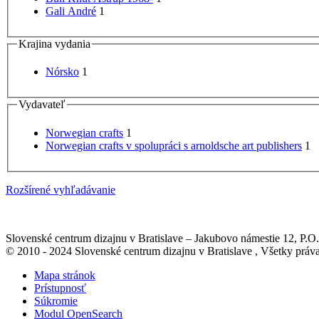
Gali André
1
Krajina vydania
Nórsko
1
Vydavateľ
Norwegian crafts
1
Norwegian crafts v spolupráci s arnoldsche art publishers
1
Rozšírené vyhľadávanie
Slovenské centrum dizajnu v Bratislave
–
Jakubovo námestie 12
, P.O
© 2010 - 2024 Slovenské centrum dizajnu v Bratislave , Všetky pr
Mapa stránok
Prístupnosť
Súkromie
Modul OpenSearch