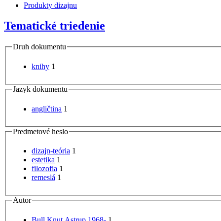
Produkty dizajnu
Tematické triedenie
Druh dokumentu
knihy
1
Jazyk dokumentu
angličtina
1
Predmetové heslo
dizajn-teória
1
estetika
1
filozofia
1
remeslá
1
Autor
Bull Knut Astrup 1968-
1