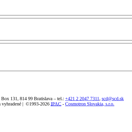
. Box 131,
814 99
Bratislava
– tel.:
+421 2 2047 7311
,
scd@scd.sk
áva vyhradené | ©1993-2026
IPAC
-
Cosmotron Slovakia, s.r.o.